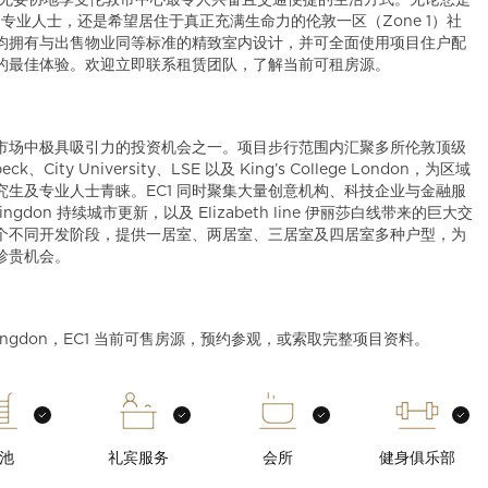
能够毫无妥协地享受伦敦市中心最令人兴奋且交通便捷的生活方式。无论您是
力氛围所吸引的专业人士，还是希望居住于真正充满生命力的伦敦一区（Zone 1）社
住宅均拥有与出售物业同等标准的精致室内设计，并可全面使用项目住户配
的最佳体验。欢迎立即联系租赁团队，了解当前可租房源。
中心市场中极具吸引力的投资机会之一。项目步行范围内汇聚多所伦敦顶级
eck、City University、LSE 以及 King’s College London，为区域
生及专业人士青睐。EC1 同时聚集大量创意机构、科技企业与金融服
don 持续城市更新，以及 Elizabeth line 伊丽莎白线带来的巨大交
个不同开发阶段，提供一居室、两居室、三居室及四居室多种户型，为
珍贵机会。
ringdon，EC1 当前可售房源，预约参观，或索取完整项目资料。
池
礼宾服务
会所
健身俱乐部