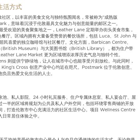
 的生活方式
力的伦敦社区，以丰富的美食文化与独特氛围闻名，常被称为“成熟版
ostmark，意味着沉浸于伦敦最具文化魅力与创意能量的邮区之一。
展成为伦敦最受欢迎的美食聚集地之一，Leather Lane 定期举办街头美食市集，
与特色餐厅。区域内拥有大量备受赞誉的餐饮场所，包括 Luca、St John 与
居民喜爱的独立咖啡馆与社区餐厅。文化方面，Barbican Centre、
（British Museum）与大英图书馆（British Library），都为住户带
ather Lane Market 更为区域增添浓厚历史气息与独特个性。
mew’s Gardens 则提供宁静绿地，让人在城市中心也能享受片刻放松。与此同时，
以及 King’s Cross 创意产业中心均近在咫尺。Postmark 位于伦敦创意、
抱负且热爱文化生活的人士。
池、私人影院、24 小时礼宾服务、住户专属休息室、私人宴会厅、屋
过一半的区域将规划为公共及私人户外空间，包括环绕零售商铺的开放
造伦敦市中心充满活力的社区生活中心。项目 Wellness Centre
入日常居住体验之中。