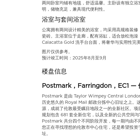
两间卧室均铺有地毯，舒适温馨。主卧设有独立浴
明，储物充足，兼具现代便利性。
浴室与套间浴室
公寓拥有两间设计精美的浴室，均采用高规格装修，墙面和地面铺设
瓷砖。主浴室位于走廊，配有浴缸，适合放松泡澡；主
Calacatta Gold 洗手台台面，将奢华与实用性
图片仅供参考。
预计竣工时间：2025年8月至9月
楼盘信息
Postmark，Farringdon，E
Postmark 是由 Taylor Wimpey Central L
历史悠久的 Royal Mail 邮政分拣中心旧址之上
源，成就了伦敦最受瞩目地段之一的全新社区。项目独
规划包含 681 套全新住宅，以及全新的公共空
Postmark 共分四个不同阶段开发，每一期均
您正在寻找理想的伦敦市中心住宅，还是希望投资于伦
址。