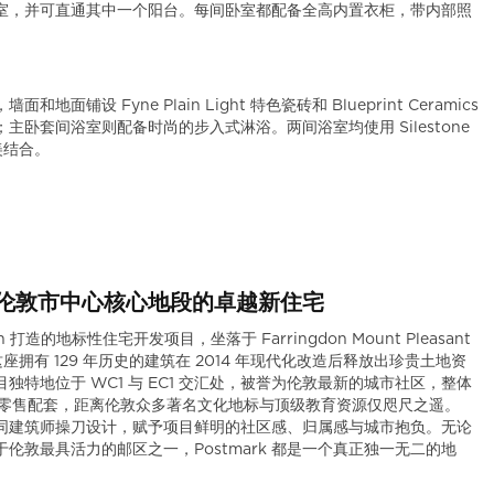
室，并可直通其中一个阳台。每间卧室都配备全高内置衣柜，带内部照
 Fyne Plain Light 特色瓷砖和 Blueprint Ceramics
卧套间浴室则配备时尚的步入式淋浴。两间浴室均使用 Silestone
完美结合。
C1 — 伦敦市中心核心地段的卓越新住宅
ondon 打造的地标性住宅开发项目，坐落于 Farringdon Mount Pleasant
。这座拥有 129 年历史的建筑在 2014 年现代化改造后释放出珍贵土地资
特地位于 WC1 与 EC1 交汇处，被誉为伦敦最新的城市社区，整体
间与零售配套，距离伦敦众多著名文化地标与顶级教育资源仅咫尺之遥。
由不同建筑师操刀设计，赋予项目鲜明的社区感、归属感与城市抱负。无论
敦最具活力的邮区之一，Postmark 都是一个真正独一无二的地