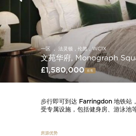
一区 ， 法灵顿，伦敦，WC1X
文苑华府, Monograph Squ
£1,580,000
在售
Slide 4 of 6.
步行即可到达
Farringdon
地铁站
受专属设施，包括健身房、游泳池
房源优势