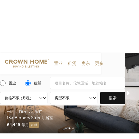
置业
租赁
房东
更多
置业
租赁
搜索
一区 ， Fitzrovia, W1T
二区 ， 切尔西，伦敦，SW6
13a Berners Street, 居室
Westwood House，三居室顶层复式
£4,449 每月
£10,500 每月
在租
在租
Slide 3 of 3.