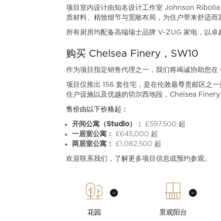
项目室内设计由知名设计工作室 Johnson Ri
质材料、精致细节与宽敞布局，为住户带来舒适而
所有厨房均配备高端瑞士品牌 V-ZUG 家电，以
购买 Chelsea Finery，SW10
作为项目指定销售代理之一，我们将竭诚协助您在 Chel
项目仅推出 156 套住宅，是在伦敦最尊贵邮区
住户设施以及优越的切尔西地段，Chelsea Fin
售价由以下价格起：
开间公寓（Studio）：
£597,500 起
一居室公寓：
£645,000 起
两居室公寓：
£1,082,500 起
欢迎联系我们，了解更多项目信息或预约参观。
花园
景观阳台