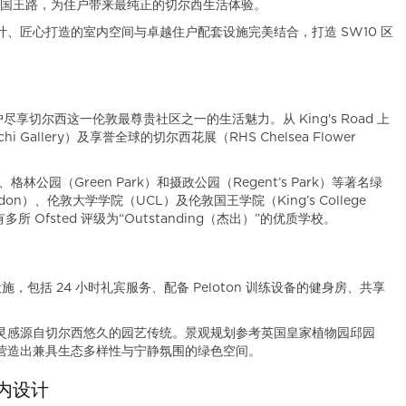
oad 国王路，为住户带来最纯正的切尔西生活体验。
、匠心打造的室内空间与卓越住户配套设施完美结合，打造 SW10 区
让住户尽享切尔西这一伦敦最尊贵社区之一的生活魅力。从 King's Road 上
allery）及享誉全球的切尔西花展（RHS Chelsea Flower
、格林公园（Green Park）和摄政公园（Regent’s Park）等著名绿
ondon）、伦敦大学学院（UCL）及伦敦国王学院（King’s College
 Ofsted 评级为“Outstanding（杰出）”的优质学校。
属设施，包括 24 小时礼宾服务、配备 Peloton 训练设备的健身房、共享
灵感源自切尔西悠久的园艺传统。景观规划参考英国皇家植物园邱园
的研究成果，营造出兼具生态多样性与宁静氛围的绿色空间。
室内设计