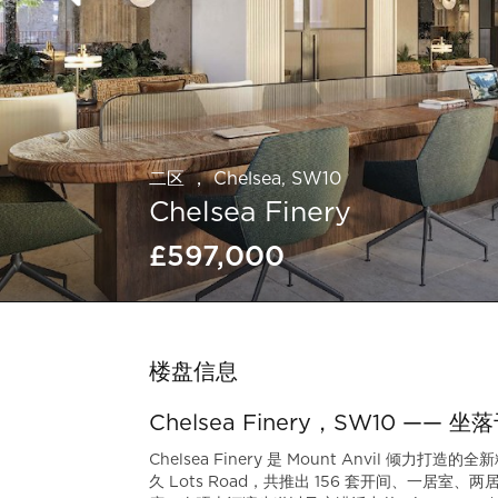
二区 ， Chelsea, SW10
Chelsea Finery
£597,000
Slide 2 of 3.
楼盘信息
Chelsea Finery，SW10 
Chelsea Finery 是 Mount Anvil 倾
久 Lots Road，共推出 156 套开间、一