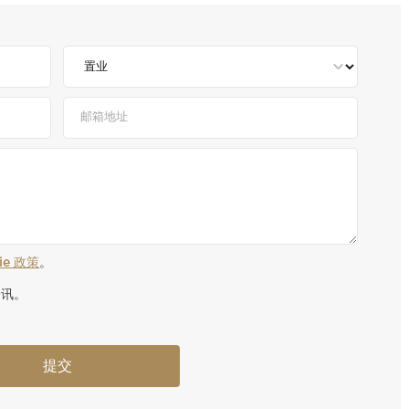
kie 政策
。
资讯。