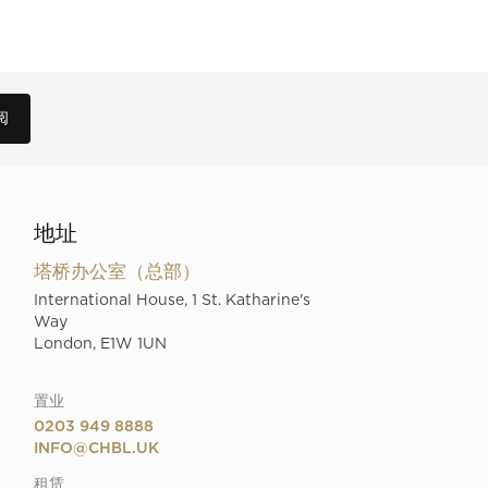
地址
塔桥办公室（总部）
International House, 1 St. Katharine's
Way
London, E1W 1UN
置业
0203 949 8888
INFO@CHBL.UK
租赁