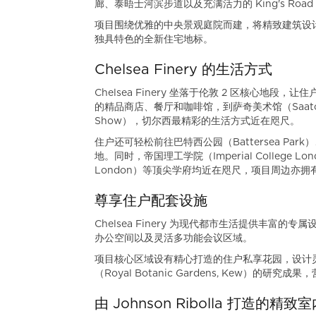
廊、泰晤士河滨步道以及充满活力的 King's R
项目围绕优雅的中央景观庭院而建，将精致建筑设计
独具特色的全新住宅地标。
Chelsea Finery 的生活方式
Chelsea Finery 坐落于伦敦 2 区核心地段，
的精品商店、餐厅和咖啡馆，到萨奇美术馆（Saatchi G
Show），切尔西最精彩的生活方式近在咫尺。
住户还可轻松前往巴特西公园（Battersea Park）
地。同时，帝国理工学院（Imperial College L
London）等顶尖学府均近在咫尺，项目周边亦拥有多所
尊享住户配套设施
Chelsea Finery 为现代都市生活提供丰富的专
办公空间以及灵活多功能会议区域。
项目核心区域设有精心打造的住户私享花园，设计
（Royal Botanic Gardens, Kew）
由 Johnson Ribolla 打造的精致