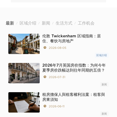
最新
区域介绍
新闻
生活方式
工作机会
/
/
/
/
伦敦 Twickenham 区域指南：居
住、餐饮与房地产
2026-08-05
区域介绍
2026年7月英国房价指数：为何今年
夏季房价跌幅达到往年同期的五倍？
2026-07-31
新闻
租房擔保人與租客權利法案：租客與
房東須知
2026-06-11
新闻