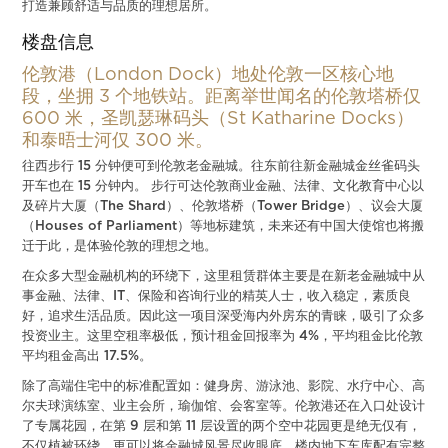
打造兼顾舒适与品质的理想居所。
楼盘信息
伦敦港（London Dock）地处伦敦一区核心地
段，坐拥 3 个地铁站。距离举世闻名的伦敦塔桥仅
600 米，圣凯瑟琳码头（St Katharine Docks）
和泰晤士河仅 300 米。
往西步行 15 分钟便可到伦敦老金融城。往东前往新金融城金丝雀码头
开车也在 15 分钟内。 步行可达伦敦商业金融、法律、文化教育中心以
及碎片大厦（The Shard）、伦敦塔桥（Tower Bridge）、议会大厦
（Houses of Parliament）等地标建筑，未来还有中国大使馆也将搬
迁于此，是体验伦敦的理想之地。
在众多大型金融机构的环绕下，这里租赁群体主要是在新老金融城中从
事金融、法律、IT、保险和咨询行业的精英人士，收入稳定，素质良
好，追求生活品质。因此这一项目深受海内外房东的青睐，吸引了众多
投资业主。这里空租率极低，预计租金回报率为 4%，平均租金比伦敦
平均租金高出 17.5%。
除了高端住宅中的标准配置如：健身房、游泳池、影院、水疗中心、高
尔夫球演练室、业主会所，瑜伽馆、会客室等。伦敦港还在入口处设计
了专属花园，在第 9 层和第 11 层设置的两个空中花园更是绝无仅有，
不仅植被环绕，更可以将金融城风景尽收眼底。楼内地下车库配有完整