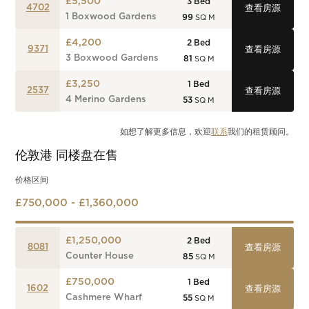
£5,500
3
Bed
4702
查看房源
1 Boxwood Gardens
99
SQ M
£4,200
2
Bed
9371
查看房源
3 Boxwood Gardens
81
SQ M
£3,250
1
Bed
2537
查看房源
4 Merino Gardens
53
SQ M
如想了解更多信息，欢迎
联系
我们的租赁顾问。
伦敦港
同楼盘在售
价格区间
£750,000 - £1,360,000
£1,250,000
2
Bed
8081
查看房源
Counter House
85
SQ M
£750,000
1
Bed
1602
查看房源
Cashmere Wharf
55
SQ M