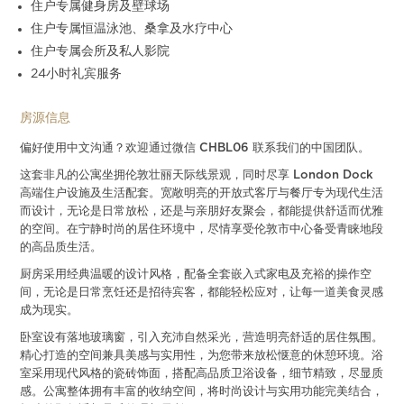
住户专属健身房及壁球场
住户专属恒温泳池、桑拿及水疗中心
住户专属会所及私人影院
24小时礼宾服务
房源信息
偏好使用中文沟通？欢迎通过微信 CHBL06 联系我们的中国团队。
这套非凡的公寓坐拥伦敦壮丽天际线景观，同时尽享 London Dock
高端住户设施及生活配套。宽敞明亮的开放式客厅与餐厅专为现代生活
而设计，无论是日常放松，还是与亲朋好友聚会，都能提供舒适而优雅
的空间。在宁静时尚的居住环境中，尽情享受伦敦市中心备受青睐地段
的高品质生活。
厨房采用经典温暖的设计风格，配备全套嵌入式家电及充裕的操作空
间，无论是日常烹饪还是招待宾客，都能轻松应对，让每一道美食灵感
成为现实。
卧室设有落地玻璃窗，引入充沛自然采光，营造明亮舒适的居住氛围。
精心打造的空间兼具美感与实用性，为您带来放松惬意的休憩环境。浴
室采用现代风格的瓷砖饰面，搭配高品质卫浴设备，细节精致，尽显质
感。公寓整体拥有丰富的收纳空间，将时尚设计与实用功能完美结合，