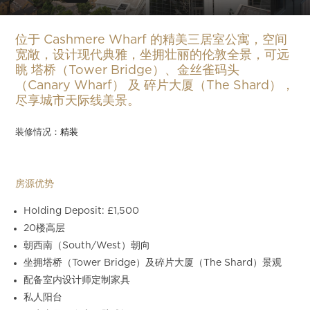
Slide 6 of 25.
位于 Cashmere Wharf 的精美三居室公寓，空间
宽敞，设计现代典雅，坐拥壮丽的伦敦全景，可远
眺 塔桥（Tower Bridge）、金丝雀码头
（Canary Wharf） 及 碎片大厦（The Shard），
尽享城市天际线美景。
装修情况：
精装
房源优势
Holding Deposit: £1,500
20楼高层
朝西南（South/West）朝向
坐拥塔桥（Tower Bridge）及碎片大厦（The Shard）景观
配备室内设计师定制家具
私人阳台