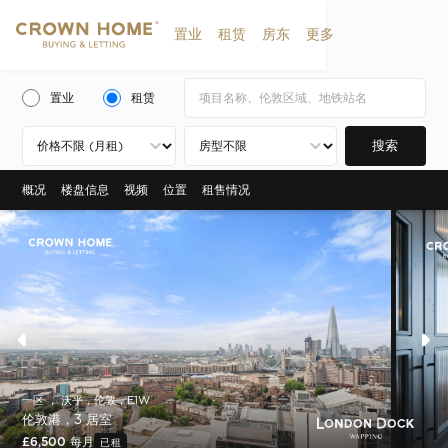
置业
租赁
房东
更多
置业
租赁
搜索
概况
楼盘信息
视频
位置
租售情况
一区 ， 沃平，伦敦，E1W
伦敦港，3 居室
£6,500 每月
已租