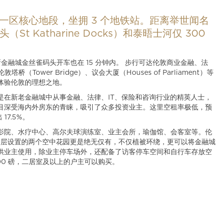
伦敦一区核心地段，坐拥 3 个地铁站。距离举世闻名
t Katharine Docks）和泰晤士河仅 300
新金融城金丝雀码头开车也在 15 分钟内。 步行可达伦敦商业金融、法
（Tower Bridge）、议会大厦（Houses of Parliament）等
体验伦敦的理想之地。
是在新老金融城中从事金融、法律、IT、保险和咨询行业的精英人士，
目深受海内外房东的青睐，吸引了众多投资业主。这里空租率极低，预
7.5%。
影院、水疗中心、高尔夫球演练室、业主会所，瑜伽馆、会客室等。伦
11 层设置的两个空中花园更是绝无仅有，不仅植被环绕，更可以将金融城
供业主使用，除业主停车场外，还配备了访客停车空间和自行车存放空
00 磅，二居室及以上的户主可以购买。