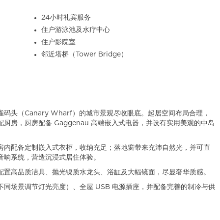
24小时礼宾服务
住户游泳池及水疗中心
住户影院室
邻近塔桥（Tower Bridge）
头（Canary Wharf）的城市景观尽收眼底。起居空间布局合理，
房，厨房配备 Gaggenau 高端嵌入式电器，并设有实用美观的中岛
房内配备定制嵌入式衣柜，收纳充足；落地窗带来充沛自然光，并可直
音响系统，营造沉浸式居住体验。
配置高品质洁具、抛光镍质水龙头、浴缸及大幅镜面，尽显奢华质感。
同场景调节灯光亮度）、全屋 USB 电源插座，并配备完善的制冷与供