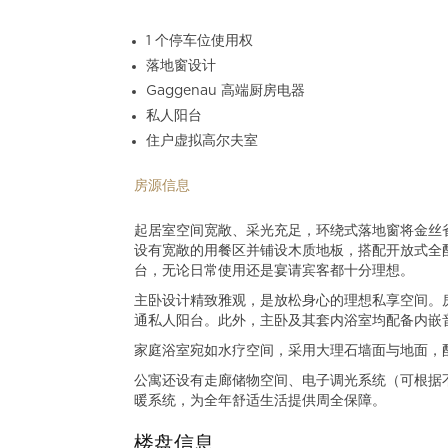
1 个停车位使用权
落地窗设计
Gaggenau 高端厨房电器
私人阳台
住户虚拟高尔夫室
房源信息
起居室空间宽敞、采光充足，环绕式落地窗将金丝雀码
设有宽敞的用餐区并铺设木质地板，搭配开放式全配厨
台，无论日常使用还是宴请宾客都十分理想。
主卧设计精致雅观，是放松身心的理想私享空间。
通私人阳台。此外，主卧及其套内浴室均配备内嵌
家庭浴室宛如水疗空间，采用大理石墙面与地面，
公寓还设有走廊储物空间、电子调光系统（可根据不
暖系统，为全年舒适生活提供周全保障。
楼盘信息