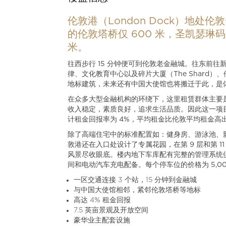
伦敦港（London Dock）地处
的伦敦塔桥仅 600 米，圣凯瑟琳码头（S
米。
往西步行 15 分钟便可到伦敦老金融城。往东前往
律、文化教育中心以及碎片大厦（The Shard）、伦敦塔桥
地标建筑，未来还有中国大使馆也将搬迁于此，是
在众多大型金融机构的环绕下，这里租赁群体主要
收入稳定，素质良好，追求生活品质。因此这一项
计租金回报率为 4%，平均租金比伦敦平均租金高出 1
除了高端住宅中的标准配置如：健身房、游泳池、
敦港还在入口处设计了专属花园，在第 9 层和第 
风景尽收眼底。楼内地下车库配有完整的管理系统
间和电动汽车充电配备。每个停车位的价格为 5,0
一区交通连接 3 个站，15 分钟到金融城
与中国大使馆相邻，紧邻伦敦塔桥等地标
高达 4% 租金回报
7.5 英亩景观及开放空间
豪华业主配套设施