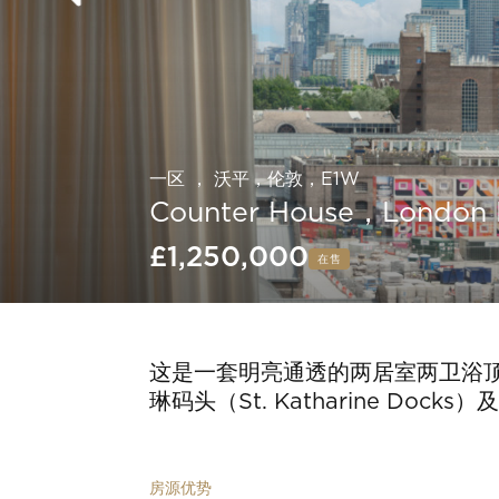
一区 ， 沃平，伦敦，E1W
Counter House，Londo
£1,250,000
在售
Slide 5 of 18.
这是一套明亮通透的两居室两卫浴顶层
琳码头（St. Katharine Do
房源优势