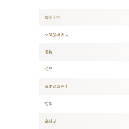
泰晤士河
圣凯瑟琳码头
塔桥
沃平
肖尔迪奇高街
南岸
金融城