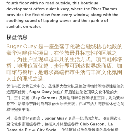
fourth floor with no road outside, this boutique
development offers quiet luxury, where the River Thames
provides the first view from every window, along with the
soothing sound of lapping waves and the sparkle of
sunlight on water.
楼盘信息
Sugar Quay 是一座坐落于伦敦金融城核心地段的
豪华河畔住宅项目，在伦敦最具标志性的区域之
一，为住户呈现卓越非凡的生活方式。项目毗邻塔
桥，地理位置优越，步行即可到达世界级商店、咖
啡馆与餐厅，是追求高端都市生活与丰富文化氛围
人士的理想之选。
凭借与巴比肯艺术中心、圣保罗大教堂以及伦敦博物馆等地标性建筑的
近距离优势，Sugar Quay 为住户开启通往伦敦顶级文化体验的大
门。空中花园（Sky Garden）及周边河畔公园等绿意空间，则为繁华
都市生活增添宁静时刻与壮丽天际线景观，在城市活力与静谧休憩之间
取得完美平衡。
对于美食爱好者而言，Sugar Quay 更是一处理想之地。项目周边汇
聚伦敦多家顶级餐厅，包括米其林星级餐厅 Club Gascon、La
Dame de Pic 与 City Social，使该区域成为备受推崇的美食地标，