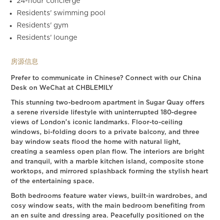
24-hour concierge
Residents' swimming pool
Residents' gym
Residents' lounge
房源信息
Prefer to communicate in Chinese? Connect with our China
Desk on WeChat at CHBLEMILY
This stunning two-bedroom apartment in Sugar Quay offers
a serene riverside lifestyle with uninterrupted 180-degree
views of London’s iconic landmarks. Floor-to-ceiling
windows, bi-folding doors to a private balcony, and three
bay window seats flood the home with natural light,
creating a seamless open plan flow. The interiors are bright
and tranquil, with a marble kitchen island, composite stone
worktops, and mirrored splashback forming the stylish heart
of the entertaining space.
Both bedrooms feature water views, built-in wardrobes, and
cosy window seats, with the main bedroom benefiting from
an en suite and dressing area. Peacefully positioned on the