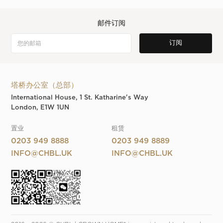
邮件订阅
塔桥办公室（总部）
International House, 1 St. Katharine's Way
London, E1W 1UN
置业
租赁
0203 949 8888
0203 949 8889
INFO@CHBL.UK
INFO@CHBL.UK