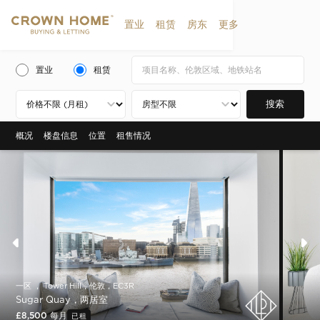
置业
租赁
房东
更多
置业
租赁
搜索
概况
楼盘信息
位置
租售情况
一区 ， Tower Hill，伦敦，EC3R
Sugar Quay，两居室
£8,500 每月
已租