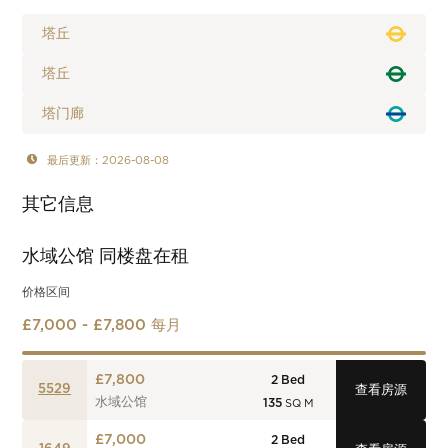
塔丘
塔丘
塔门廊
最后更新：2026-08-08
其它信息
水域公馆
同楼盘在租
价格区间
£7,000 - £7,800 每月
£7,800
2
Bed
5529
查看房源
水域公馆
135
SQ M
£7,000
2
Bed