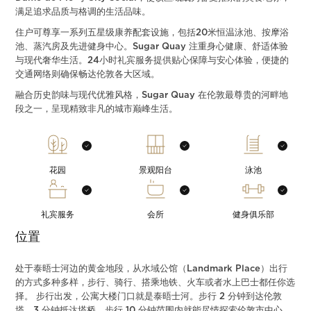
满足追求品质与格调的生活品味。
住户可尊享一系列五星级康养配套设施，包括20米恒温泳池、按摩浴
池、蒸汽房及先进健身中心。Sugar Quay 注重身心健康、舒适体验
与现代奢华生活。24小时礼宾服务提供贴心保障与安心体验，便捷的
交通网络则确保畅达伦敦各大区域。
融合历史韵味与现代优雅风格，Sugar Quay 在伦敦最尊贵的河畔地
段之一，呈现精致非凡的城市巅峰生活。
花园
景观阳台
泳池
礼宾服务
会所
健身俱乐部
位置
处于泰晤士河边的黄金地段，从水域公馆（Landmark Place）出行
的方式多种多样，步行、骑行、搭乘地铁、火车或者水上巴士都任你选
择。 步行出发，公寓大楼门口就是泰晤士河。步行 2 分钟到达伦敦
塔，3 分钟抵达塔桥，步行 10 分钟范围内就能尽情探索伦敦市中心，