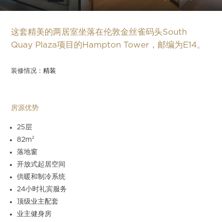
Slide 4 of 12.
这套精美的两居室坐落在伦敦金丝雀码头South
Quay Plaza项目的Hampton Tower，邮编为E14。
装修情况：
精装
房源优势
25层
82m²
落地窗
开放式起居空间
供暖和制冷系统
24小时礼宾服务
顶级业主配套
业主健身房