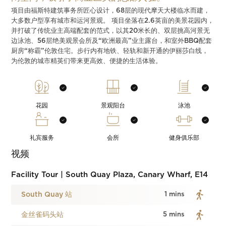
项目由福斯特建筑事务所匠心设计，68层的现代摩天大楼临水而建，
大多数户型享有城市和运河景观。 项目坐落在2.6英亩的美景花园内，
并打破了传统业主高端配套的范式，以其20米长的、双层挑高河景无
边泳池、56层绝美观景会所及“欧洲最高”业主露台，和室外BBQ配套
厨房“称霸”伦敦住宅。步行内有地铁、轻轨和新开通的伊丽莎白线，
为伦敦的城市精英们带来更高效、便捷的生活体验。
花园
景观阳台
泳池
礼宾服务
会所
健身俱乐部
视频
Facility Tour | South Quay Plaza, Canary Wharf, E14
South Quay 站
1 mins
金丝雀码头站
5 mins