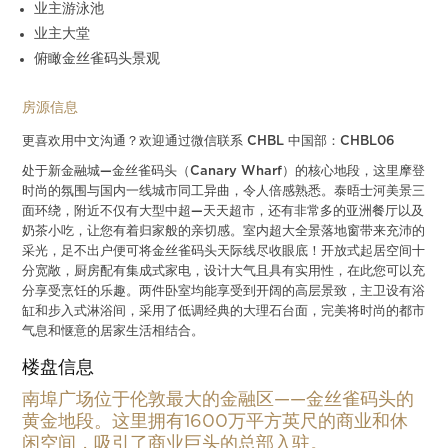
业主游泳池
业主大堂
俯瞰金丝雀码头景观
房源信息
更喜欢用中文沟通？欢迎通过微信联系 CHBL 中国部：CHBL06
处于新金融城—金丝雀码头（Canary Wharf）的核心地段，
这里摩登
时尚的氛围与国内一线城市同工异曲，令人倍感熟悉。
泰晤士河美景三
面环绕，附近不仅有大型中超—天天超市，
还有非常多的亚洲餐厅以及
奶茶小吃，让您有着归家般的亲切感。
室内超大全景落地窗带来充沛的
采光，
足不出户便可将金丝雀码头天际线尽收眼底！
开放式起居空间十
分宽敞，厨房配有集成式家电，
设计大气且具有实用性，在此您可以充
分享受烹饪的乐趣。
两件卧室均能享受到开阔的高层景致，
主卫设有浴
缸和步入式淋浴间，采用了低调经典的大理石台面，
完美将时尚的都市
气息和惬意的居家生活相结合。
楼盘信息
南埠广场位于伦敦最大的金融区——金丝雀码头的
黄金地段。这里拥有1600万平方英尺的商业和休
闲空间，吸引了商业巨头的总部入驻。