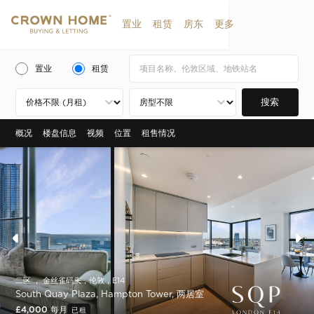
置业
租赁
房东
更多
置业
租赁
搜索
概况
楼盘信息
视频
位置
租售情况
二区 ， 金丝雀码头，伦敦，E14
South Quay Plaza, Hampton Tower, 两居室
£4,000 每月
已租