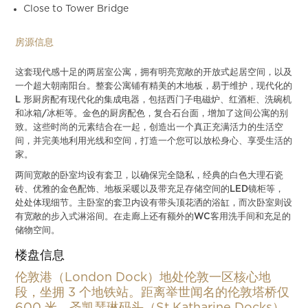
Close to Tower Bridge
房源信息
这套现代感十足的两居室公寓，拥有明亮宽敞的开放式起居空间，以及
一个超大朝南阳台。整套公寓铺有精美的木地板，易于维护，现代化的
L 形厨房配有现代化的集成电器，包括西门子电磁炉、红酒柜、洗碗机
和冰箱/冰柜等。金色的厨房配色，复合石台面，增加了这间公寓的别
致。这些时尚的元素结合在一起，创造出一个真正充满活力的生活空
间，并完美地利用光线和空间，打造一个您可以放松身心、享受生活的
家。
两间宽敞的卧室均设有套卫，以确保完全隐私，经典的白色大理石瓷
砖、优雅的金色配饰、地板采暖以及带充足存储空间的LED镜柜等，
处处体现细节。主卧室的套卫内设有带头顶花洒的浴缸，而次卧室则设
有宽敞的步入式淋浴间。在走廊上还有额外的WC客用洗手间和充足的
储物空间。
楼盘信息
伦敦港（London Dock）地处伦敦一区核心地
段，坐拥 3 个地铁站。距离举世闻名的伦敦塔桥仅