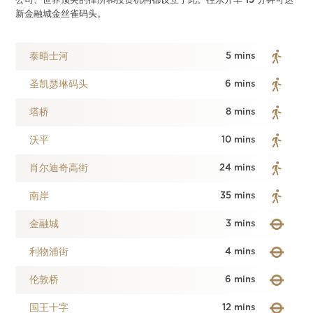
公司、世界顶尖的律所和投资机构都设立于此。往东开车 15 分钟可达
新金融城金丝雀码头。
泰晤士河
5 mins
圣凯瑟琳码头
6 mins
塔桥
8 mins
沃平
10 mins
肖尔迪奇高街
24 mins
南岸
35 mins
金融城
3 mins
利物浦街
4 mins
伦敦桥
6 mins
国王十字
12 mins