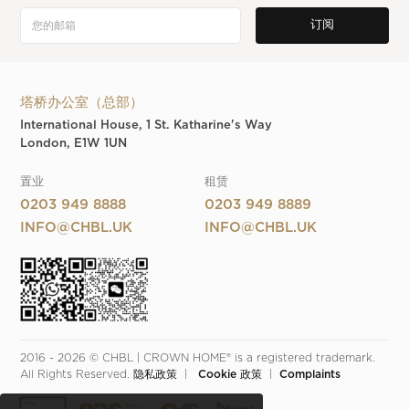
塔桥办公室（总部）
International House, 1 St. Katharine's Way
London, E1W 1UN
置业
租赁
0203 949 8888
0203 949 8889
INFO@CHBL.UK
INFO@CHBL.UK
2016 - 2026 © CHBL | CROWN HOME® is a registered trademark. 
All Rights Reserved. 
隐私政策
  |  
 Cookie 政策
  |  
Complaints