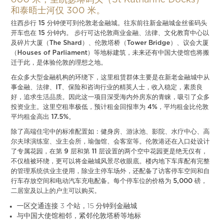
600 米，圣凯瑟琳码头（St Katharine Docks）
和泰晤士河仅 300 米。
往西步行 15 分钟便可到伦敦老金融城。往东前往新金融城金丝雀码头
开车也在 15 分钟内。 步行可达伦敦商业金融、法律、文化教育中心以
及碎片大厦（The Shard）、伦敦塔桥（Tower Bridge）、议会大厦
（Houses of Parliament）等地标建筑，未来还有中国大使馆也将搬
迁于此，是体验伦敦的理想之地。
在众多大型金融机构的环绕下，这里租赁群体主要是在新老金融城中从
事金融、法律、IT、保险和咨询行业的精英人士，收入稳定，素质良
好，追求生活品质。因此这一项目深受海内外房东的青睐，吸引了众多
投资业主。这里空租率极低，预计租金回报率为 4%，平均租金比伦敦
平均租金高出 17.5%。
除了高端住宅中的标准配置如：健身房、游泳池、影院、水疗中心、高
尔夫球演练室、业主会所，瑜伽馆、会客室等。伦敦港还在入口处设计
了专属花园，在第 9 层和第 11 层设置的两个空中花园更是绝无仅有，
不仅植被环绕，更可以将金融城风景尽收眼底。楼内地下车库配有完整
的管理系统供业主使用，除业主停车场外，还配备了访客停车空间和自
行车存放空间和电动汽车充电配备。每个停车位的价格为 5,000 磅，
二居室及以上的户主可以购买。
一区交通连接 3 个站，15 分钟到金融城
与中国大使馆相邻，紧邻伦敦塔桥等地标