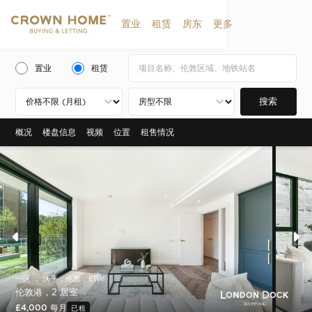
置业
租赁
房东
更多
置业
租赁
搜索
概况
楼盘信息
视频
位置
租售情况
一区 ， 沃平，伦敦，E1W
伦敦港，2 居室
£4,000 每月
已租