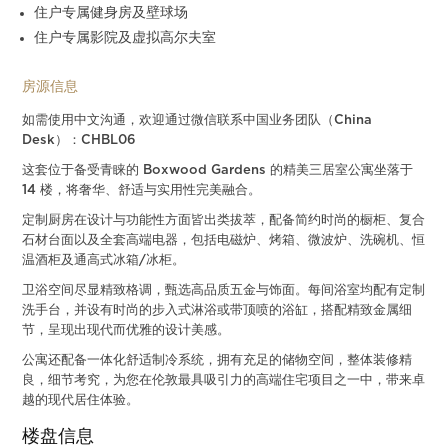
住户专属健身房及壁球场
住户专属影院及虚拟高尔夫室
房源信息
如需使用中文沟通，欢迎通过微信联系中国业务团队（China
Desk）：CHBL06
这套位于备受青睐的 Boxwood Gardens 的精美三居室公寓坐落于
14 楼，将奢华、舒适与实用性完美融合。
定制厨房在设计与功能性方面皆出类拔萃，配备简约时尚的橱柜、复合
石材台面以及全套高端电器，包括电磁炉、烤箱、微波炉、洗碗机、恒
温酒柜及通高式冰箱/冰柜。
卫浴空间尽显精致格调，甄选高品质五金与饰面。每间浴室均配有定制
洗手台，并设有时尚的步入式淋浴或带顶喷的浴缸，搭配精致金属细
节，呈现出现代而优雅的设计美感。
公寓还配备一体化舒适制冷系统，拥有充足的储物空间，整体装修精
良，细节考究，为您在伦敦最具吸引力的高端住宅项目之一中，带来卓
越的现代居住体验。
楼盘信息