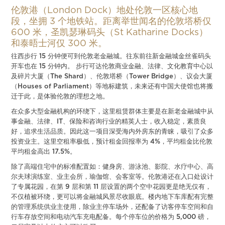
伦敦港（London Dock）地处伦敦一区核心地
段，坐拥 3 个地铁站。距离举世闻名的伦敦塔桥仅
600 米，圣凯瑟琳码头（St Katharine Docks）
和泰晤士河仅 300 米。
往西步行 15 分钟便可到伦敦老金融城。往东前往新金融城金丝雀码头
开车也在 15 分钟内。 步行可达伦敦商业金融、法律、文化教育中心以
及碎片大厦（The Shard）、伦敦塔桥（Tower Bridge）、议会大厦
（Houses of Parliament）等地标建筑，未来还有中国大使馆也将搬
迁于此，是体验伦敦的理想之地。
在众多大型金融机构的环绕下，这里租赁群体主要是在新老金融城中从
事金融、法律、IT、保险和咨询行业的精英人士，收入稳定，素质良
好，追求生活品质。因此这一项目深受海内外房东的青睐，吸引了众多
投资业主。这里空租率极低，预计租金回报率为 4%，平均租金比伦敦
平均租金高出 17.5%。
除了高端住宅中的标准配置如：健身房、游泳池、影院、水疗中心、高
尔夫球演练室、业主会所，瑜伽馆、会客室等。伦敦港还在入口处设计
了专属花园，在第 9 层和第 11 层设置的两个空中花园更是绝无仅有，
不仅植被环绕，更可以将金融城风景尽收眼底。楼内地下车库配有完整
的管理系统供业主使用，除业主停车场外，还配备了访客停车空间和自
行车存放空间和电动汽车充电配备。每个停车位的价格为 5,000 磅，