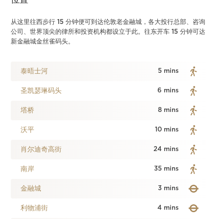
位置
从这里往西步行 15 分钟便可到达伦敦老金融城，各大投行总部、咨询
公司、世界顶尖的律所和投资机构都设立于此。往东开车 15 分钟可达
新金融城金丝雀码头。
泰晤士河
5 mins
圣凯瑟琳码头
6 mins
塔桥
8 mins
沃平
10 mins
肖尔迪奇高街
24 mins
南岸
35 mins
金融城
3 mins
利物浦街
4 mins