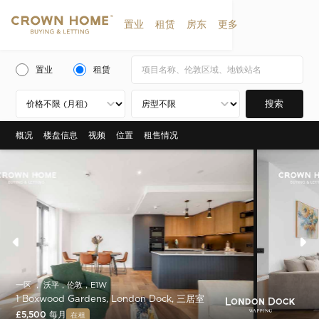
置业
租赁
房东
更多
置业
租赁
搜索
概况
楼盘信息
视频
位置
租售情况
一区 ， 沃平，伦敦，E1W
1 Boxwood Gardens, London Dock, 三居室
£5,500 每月
在租