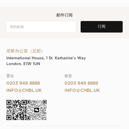
邮件订阅
塔桥办公室（总部）
International House, 1 St. Katharine's Way
London, E1W 1UN
置业
租赁
0203 949 8888
0203 949 8889
INFO@CHBL.UK
INFO@CHBL.UK