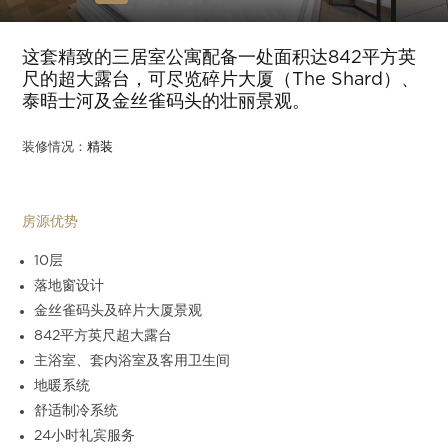
Slide 4 of 15.
这套精致的三居室公寓配备一处面积达842平方英
尺的超大露台，可尽览碎片大厦（The Shard）、
泰晤士河及金丝雀码头的壮丽景观。
装修情况：
精装
房源优势
10层
落地窗设计
金丝雀码头及碎片大厦景观
842平方英尺超大露台
主浴室、套内浴室及客用卫生间
地暖系统
舒适制冷系统
24小时礼宾服务