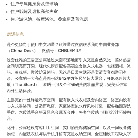
住户专属健身房及壁球场
住户影院及虚拟高尔夫室
住户游泳池、按摩浴池、桑拿房及蒸汽房
房源信息
是否更倾向于使用中文沟通？欢迎通过微信联系我司中国业务部
（China Desk），微信号：CHBLEMILY
这套优雅的三居室公寓通过大面积落地窗引入充足自然采光，整体起居
空间明亮而开阔。现代化厨房配备高端全套嵌入式电器，包括酒柜、冰
箱、冷冻柜、微波炉及烤箱，无论是日常生活还是宴请宾客都游刃有
余。公寓的一大亮点是面积达842平方英尺的超大露台，可饱览碎片大
厦（The Shard）、泰晤士河及金丝雀码头的壮丽景观，完美延伸室
内外生活体验。
主卧宛如一处静谧私享空间，配有嵌入式衣柜及套内浴室，浴室内设有
步入式淋浴间，舒适而私密。家庭浴室以水疗风格打造，配备椭圆形洗
手盆、木质洗手台柜及黑色金属五金件，将奢华质感与现代设计巧妙融
合。
此外，公寓还设有客用卫生间、实用的走廊储物空间，以及一间设备储
物柜，内配洗衣机与烘干机并留有充足收纳空间。全屋铺设工程级人字