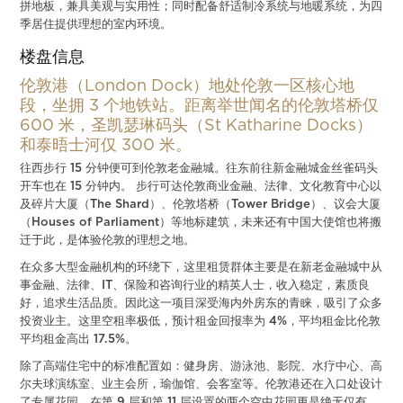
拼地板，兼具美观与实用性；同时配备舒适制冷系统与地暖系统，为四
季居住提供理想的室内环境。
楼盘信息
伦敦港（London Dock）地处伦敦一区核心地
段，坐拥 3 个地铁站。距离举世闻名的伦敦塔桥仅
600 米，圣凯瑟琳码头（St Katharine Docks）
和泰晤士河仅 300 米。
往西步行 15 分钟便可到伦敦老金融城。往东前往新金融城金丝雀码头
开车也在 15 分钟内。 步行可达伦敦商业金融、法律、文化教育中心以
及碎片大厦（The Shard）、伦敦塔桥（Tower Bridge）、议会大厦
（Houses of Parliament）等地标建筑，未来还有中国大使馆也将搬
迁于此，是体验伦敦的理想之地。
在众多大型金融机构的环绕下，这里租赁群体主要是在新老金融城中从
事金融、法律、IT、保险和咨询行业的精英人士，收入稳定，素质良
好，追求生活品质。因此这一项目深受海内外房东的青睐，吸引了众多
投资业主。这里空租率极低，预计租金回报率为 4%，平均租金比伦敦
平均租金高出 17.5%。
除了高端住宅中的标准配置如：健身房、游泳池、影院、水疗中心、高
尔夫球演练室、业主会所，瑜伽馆、会客室等。伦敦港还在入口处设计
了专属花园，在第 9 层和第 11 层设置的两个空中花园更是绝无仅有，