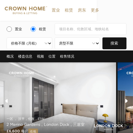
置业
租赁
房东
更多
置业
租赁
搜索
概况
楼盘信息
视频
位置
租售情况
一区 ， 沃平，伦敦，E1W
2 Merino Gardens，London Dock，三居室
£6,600 每月
在租