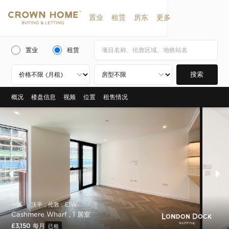
置业
租赁
房东
更多
置业
租赁
搜索
概况
楼盘信息
视频
位置
租售情况
一区 ， 沃平，伦敦，E1W
Cashmere Wharf , 1 居室
£3,150 每月
已租