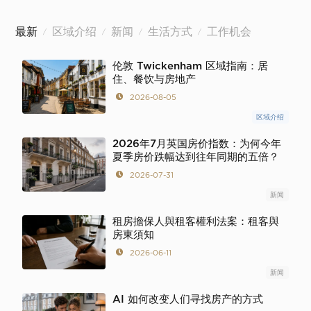
最新
区域介绍
新闻
生活方式
工作机会
/
/
/
/
伦敦 Twickenham 区域指南：居
住、餐饮与房地产
2026-08-05
区域介绍
2026年7月英国房价指数：为何今年
夏季房价跌幅达到往年同期的五倍？
2026-07-31
新闻
租房擔保人與租客權利法案：租客與
房東須知
2026-06-11
新闻
AI 如何改变人们寻找房产的方式