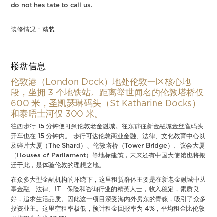
do not hesitate to call us.
装修情况：
精装
楼盘信息
伦敦港（London Dock）地处伦敦一区核心地
段，坐拥 3 个地铁站。距离举世闻名的伦敦塔桥仅
600 米，圣凯瑟琳码头（St Katharine Docks）
和泰晤士河仅 300 米。
往西步行 15 分钟便可到伦敦老金融城。往东前往新金融城金丝雀码头
开车也在 15 分钟内。 步行可达伦敦商业金融、法律、文化教育中心以
及碎片大厦（The Shard）、伦敦塔桥（Tower Bridge）、议会大厦
（Houses of Parliament）等地标建筑，未来还有中国大使馆也将搬
迁于此，是体验伦敦的理想之地。
在众多大型金融机构的环绕下，这里租赁群体主要是在新老金融城中从
事金融、法律、IT、保险和咨询行业的精英人士，收入稳定，素质良
好，追求生活品质。因此这一项目深受海内外房东的青睐，吸引了众多
投资业主。这里空租率极低，预计租金回报率为 4%，平均租金比伦敦