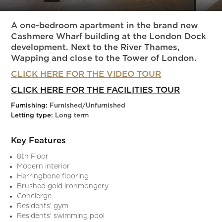
Slide 5 of 23.
A one-bedroom apartment in the brand new
Cashmere Wharf building at the London Dock
development. Next to the River Thames,
Wapping and close to the Tower of London.
CLICK HERE FOR THE VIDEO TOUR
CLICK HERE FOR THE FACILITIES TOUR
Furnishing:
Furnished/Unfurnished
Letting type:
Long term
Key Features
8th Floor
Modern interior
Herringbone flooring
Brushed gold ironmongery
Concierge
Residents' gym
Residents' swimming pool