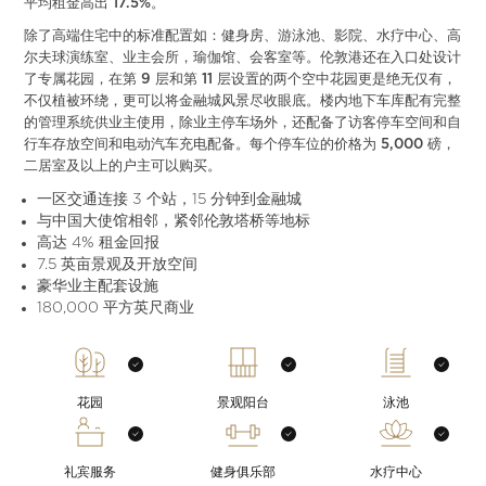
平均租金高出 17.5%。
除了高端住宅中的标准配置如：健身房、游泳池、影院、水疗中心、高
尔夫球演练室、业主会所，瑜伽馆、会客室等。伦敦港还在入口处设计
了专属花园，在第 9 层和第 11 层设置的两个空中花园更是绝无仅有，
不仅植被环绕，更可以将金融城风景尽收眼底。楼内地下车库配有完整
的管理系统供业主使用，除业主停车场外，还配备了访客停车空间和自
行车存放空间和电动汽车充电配备。每个停车位的价格为 5,000 磅，
二居室及以上的户主可以购买。
一区交通连接 3 个站，15 分钟到金融城
与中国大使馆相邻，紧邻伦敦塔桥等地标
高达 4% 租金回报
7.5 英亩景观及开放空间
豪华业主配套设施
180,000 平方英尺商业
花园
景观阳台
泳池
礼宾服务
健身俱乐部
水疗中心