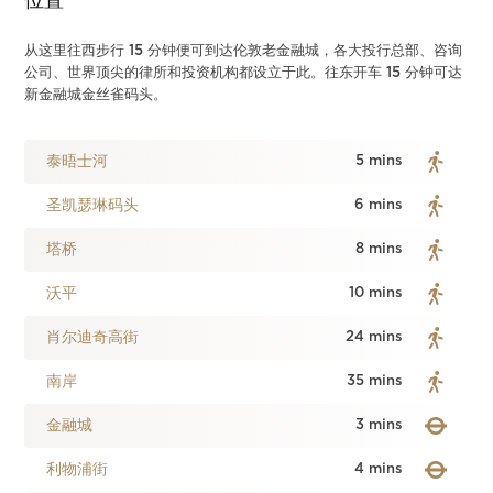
位置
从这里往西步行 15 分钟便可到达伦敦老金融城，各大投行总部、咨询
公司、世界顶尖的律所和投资机构都设立于此。往东开车 15 分钟可达
新金融城金丝雀码头。
泰晤士河
5 mins
圣凯瑟琳码头
6 mins
塔桥
8 mins
沃平
10 mins
肖尔迪奇高街
24 mins
南岸
35 mins
金融城
3 mins
利物浦街
4 mins