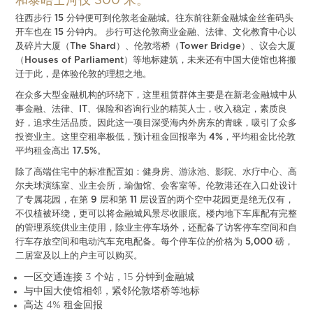
和泰晤士河仅 300 米。
往西步行 15 分钟便可到伦敦老金融城。往东前往新金融城金丝雀码头
开车也在 15 分钟内。 步行可达伦敦商业金融、法律、文化教育中心以
及碎片大厦（The Shard）、伦敦塔桥（Tower Bridge）、议会大厦
（Houses of Parliament）等地标建筑，未来还有中国大使馆也将搬
迁于此，是体验伦敦的理想之地。
在众多大型金融机构的环绕下，这里租赁群体主要是在新老金融城中从
事金融、法律、IT、保险和咨询行业的精英人士，收入稳定，素质良
好，追求生活品质。因此这一项目深受海内外房东的青睐，吸引了众多
投资业主。这里空租率极低，预计租金回报率为 4%，平均租金比伦敦
平均租金高出 17.5%。
除了高端住宅中的标准配置如：健身房、游泳池、影院、水疗中心、高
尔夫球演练室、业主会所，瑜伽馆、会客室等。伦敦港还在入口处设计
了专属花园，在第 9 层和第 11 层设置的两个空中花园更是绝无仅有，
不仅植被环绕，更可以将金融城风景尽收眼底。楼内地下车库配有完整
的管理系统供业主使用，除业主停车场外，还配备了访客停车空间和自
行车存放空间和电动汽车充电配备。每个停车位的价格为 5,000 磅，
二居室及以上的户主可以购买。
一区交通连接 3 个站，15 分钟到金融城
与中国大使馆相邻，紧邻伦敦塔桥等地标
高达 4% 租金回报