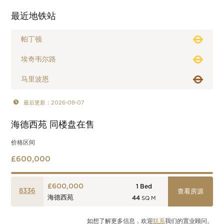
最近地铁站
帕丁顿
埃奇韦尔路
马里波恩
最后更新：2026-08-07
海德西苑
同楼盘在售
价格区间
£600,000
£600,000
1
Bed
8336
查看房源
海德西苑
44
SQ M
如想了解更多信息，欢迎
联系
我们的置业顾问。