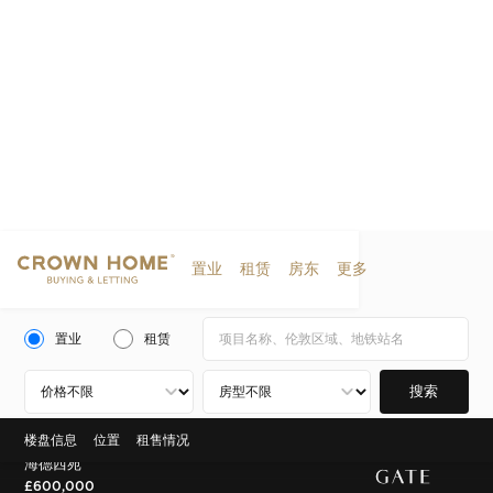
置业
租赁
房东
更多
置业
租赁
搜索
楼盘信息
位置
租售情况
一区 ， 马里波恩，伦敦
海德西苑
£600,000