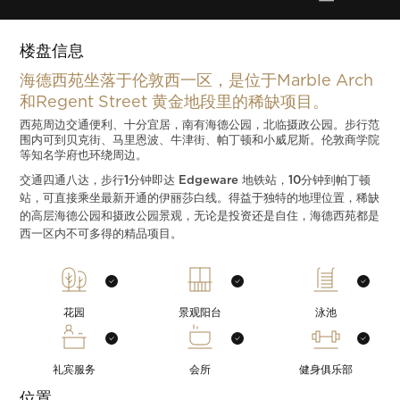
楼盘信息
海德西苑坐落于伦敦西一区，是位于Marble Arch
和Regent Street 黄金地段里的稀缺项目。
西苑周边交通便利、十分宜居，南有海德公园，北临摄政公园。步行范
围内可到贝克街、马里恩波、牛津街、帕丁顿和小威尼斯。伦敦商学院
等知名学府也环绕周边。
交通四通八达，步行1分钟即达 Edgeware 地铁站，10分钟到帕丁顿
站，可直接乘坐最新开通的伊丽莎白线。得益于独特的地理位置，稀缺
的高层海德公园和摄政公园景观，无论是投资还是自住，海德西苑都是
西一区内不可多得的精品项目。
花园
景观阳台
泳池
礼宾服务
会所
健身俱乐部
位置