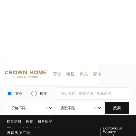
置业
租赁
房东
更多
置业
租赁
搜索
楼盘信息
位置
租售情况
二区 ， 肯辛顿， W10
波多贝罗广场