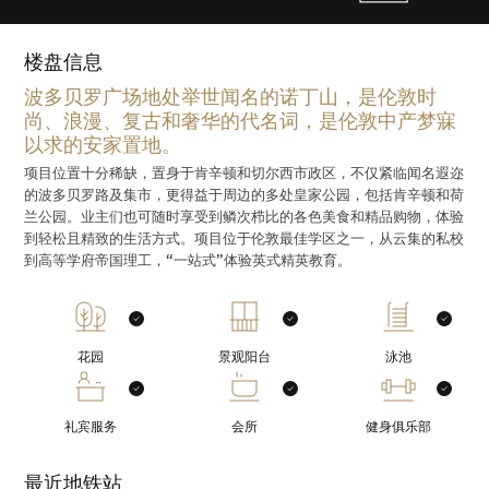
楼盘信息
波多贝罗广场地处举世闻名的诺丁山，是伦敦时
尚、浪漫、复古和奢华的代名词，是伦敦中产梦寐
以求的安家置地。
项目位置十分稀缺，置身于肯辛顿和切尔西市政区，不仅紧临闻名遐迩
的波多贝罗路及集市，更得益于周边的多处皇家公园，包括肯辛顿和荷
兰公园。业主们也可随时享受到鳞次栉比的各色美食和精品购物，体验
到轻松且精致的生活方式。项目位于伦敦最佳学区之一，从云集的私校
到高等学府帝国理工，“一站式”体验英式精英教育。
花园
景观阳台
泳池
礼宾服务
会所
健身俱乐部
最近地铁站