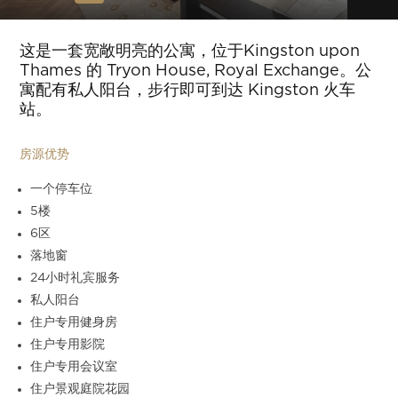
Slide 6 of 11.
这是一套宽敞明亮的公寓，位于Kingston upon
Thames 的 Tryon House, Royal Exchange。公
寓配有私人阳台，步行即可到达 Kingston 火车
站。
房源优势
一个停车位
5楼
6区
落地窗
24小时礼宾服务
私人阳台
住户专用健身房
住户专用影院
住户专用会议室
住户景观庭院花园