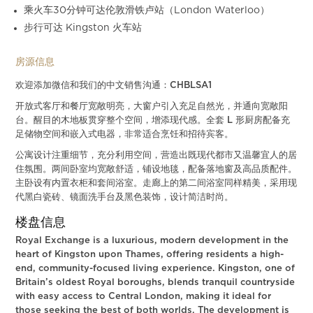
乘火车30分钟可达伦敦滑铁卢站（London Waterloo）
步行可达 Kingston 火车站
房源信息
欢迎添加微信和我们的中文销售沟通：CHBLSA1
开放式客厅和餐厅宽敞明亮，大窗户引入充足自然光，并通向宽敞阳
台。醒目的木地板贯穿整个空间，增添现代感。全套 L 形厨房配备充
足储物空间和嵌入式电器，非常适合烹饪和招待宾客。
公寓设计注重细节，充分利用空间，营造出既现代都市又温馨宜人的居
住氛围。两间卧室均宽敞舒适，铺设地毯，配备落地窗及高品质配件。
主卧设有内置衣柜和套间浴室。走廊上的第二间浴室同样精美，采用现
代黑白瓷砖、镜面洗手台及黑色装饰，设计简洁时尚。
楼盘信息
Royal Exchange is a luxurious, modern development in the
heart of Kingston upon Thames, offering residents a high-
end, community-focused living experience. Kingston, one of
Britain’s oldest Royal boroughs, blends tranquil countryside
with easy access to Central London, making it ideal for
those seeking the best of both worlds. The development is