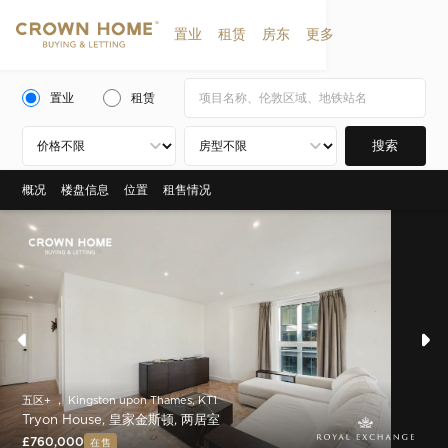
置业
租赁
房东
更多
置业
租赁
搜索
概况
楼盘信息
位置
租售情况
五区+ ， Kingston upon Thames, KT1
Tryon House, 皇家金斯顿, 两居室
£760,000
在售