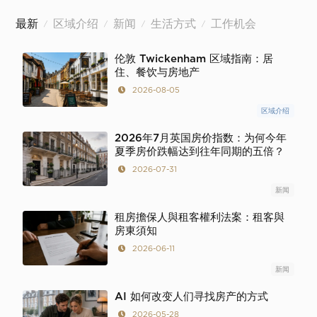
最新
区域介绍
新闻
生活方式
工作机会
/
/
/
/
伦敦 Twickenham 区域指南：居
住、餐饮与房地产
2026-08-05
区域介绍
2026年7月英国房价指数：为何今年
夏季房价跌幅达到往年同期的五倍？
2026-07-31
新闻
租房擔保人與租客權利法案：租客與
房東須知
2026-06-11
新闻
AI 如何改变人们寻找房产的方式
2026-05-28