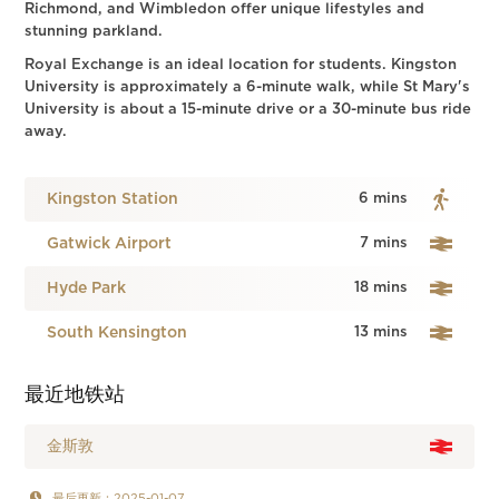
Richmond, and Wimbledon offer unique lifestyles and
stunning parkland.
Royal Exchange is an ideal location for students. Kingston
University is approximately a 6-minute walk, while St Mary's
University is about a 15-minute drive or a 30-minute bus ride
away.
Kingston Station
6 mins
Gatwick Airport
7 mins
Hyde Park
18 mins
South Kensington
13 mins
最近地铁站
金斯敦
最后更新：2025-01-07