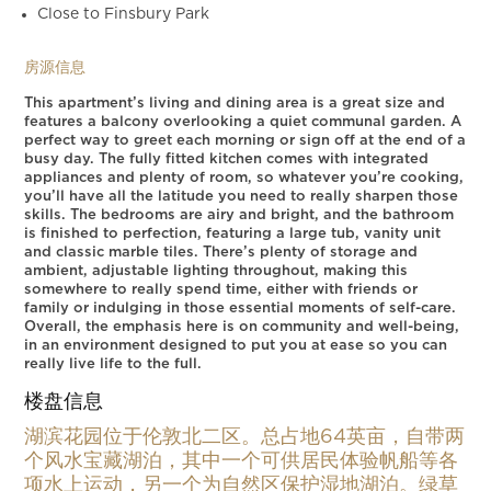
Close to Finsbury Park
房源信息
This apartment’s living and dining area is a great size and
features a balcony overlooking a quiet communal garden. A
perfect way to greet each morning or sign off at the end of a
busy day. The fully fitted kitchen comes with integrated
appliances and plenty of room, so whatever you’re cooking,
you’ll have all the latitude you need to really sharpen those
skills. The bedrooms are airy and bright, and the bathroom
is finished to perfection, featuring a large tub, vanity unit
and classic marble tiles. There’s plenty of storage and
ambient, adjustable lighting throughout, making this
somewhere to really spend time, either with friends or
family or indulging in those essential moments of self-care.
Overall, the emphasis here is on community and well-being,
in an environment designed to put you at ease so you can
really live life to the full.
楼盘信息
湖滨花园位于伦敦北二区。总占地64英亩，自带两
个风水宝藏湖泊，其中一个可供居民体验帆船等各
项水上运动，另一个为自然区保护湿地湖泊。绿草