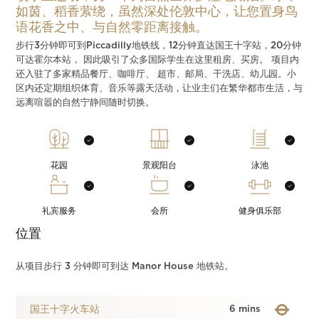
如茵、稻香萦绕，虽然深处伦敦中心，让您置身鸟
语花香之中、与自然零距离接触。
步行3分钟即可到Piccadilly地铁线，12分钟直达国王十字站，20分钟
可达霍尔本站， 因此吸引了众多国际学生在这里租房、买房。 项目内
还入驻了多家精品餐厅、咖啡厅、 超市、邮局、干洗店、幼儿园。小
区内还定期组织体育、音乐等露天活动，让业主们在繁华都市生活，与
远离喧嚣的自然宁静间随时切换。
花园
景观阳台
泳池
礼宾服务
会所
健身俱乐部
位置
从项目步行 3 分钟即可到达 Manor House 地铁站。
国王十字火车站
6 mins