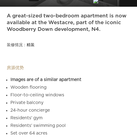
Slide 10 of 11.
A great-sized two-bedroom apartment is now
available at the Westacre, part of the iconic
Woodberry Down development, N4.
装修情况：
精装
房源优势
Images are of a similar apartment
Wooden flooring
Floor-to-ceiling windows
Private balcony
24-hour concierge
Residents' gym
Residents' swimming pool
Set over 64 acres