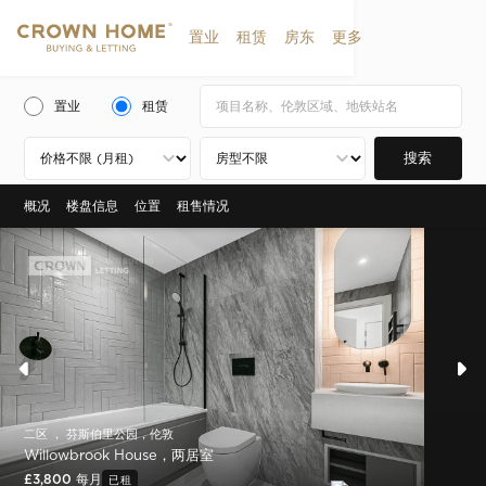
置业
租赁
房东
更多
置业
租赁
搜索
概况
楼盘信息
位置
租售情况
二区 ， 芬斯伯里公园，伦敦
Willowbrook House，两居室
£3,800 每月
已租