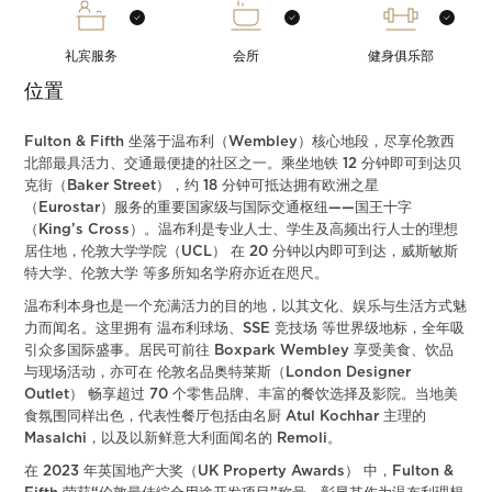
礼宾服务
会所
健身俱乐部
位置
Fulton & Fifth 坐落于温布利（Wembley）核心地段，尽享伦敦西
北部最具活力、交通最便捷的社区之一。乘坐地铁 12 分钟即可到达贝
克街（Baker Street），约 18 分钟可抵达拥有欧洲之星
（Eurostar）服务的重要国家级与国际交通枢纽——国王十字
（King’s Cross）。温布利是专业人士、学生及高频出行人士的理想
居住地，伦敦大学学院（UCL） 在 20 分钟以内即可到达，威斯敏斯
特大学、伦敦大学 等多所知名学府亦近在咫尺。
温布利本身也是一个充满活力的目的地，以其文化、娱乐与生活方式魅
力而闻名。这里拥有 温布利球场、SSE 竞技场 等世界级地标，全年吸
引众多国际盛事。居民可前往 Boxpark Wembley 享受美食、饮品
与现场活动，亦可在 伦敦名品奥特莱斯（London Designer
Outlet） 畅享超过 70 个零售品牌、丰富的餐饮选择及影院。当地美
食氛围同样出色，代表性餐厅包括由名厨 Atul Kochhar 主理的
Masalchi，以及以新鲜意大利面闻名的 Remoli。
在 2023 年英国地产大奖（UK Property Awards） 中，Fulton &