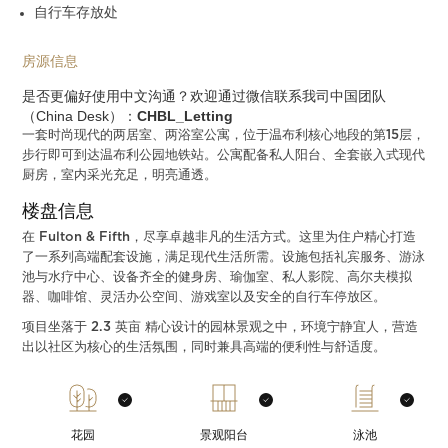
自行车存放处
房源信息
是否更偏好使用中文沟通？欢迎通过微信联系我司中国团队
（China Desk）：
CHBL_Letting
一套时尚现代的两居室、两浴室公寓，位于温布利核心地段的第15层，
步行即可到达温布利公园地铁站。公寓配备私人阳台、全套嵌入式现代
厨房，室内采光充足，明亮通透。
楼盘信息
在 Fulton & Fifth，尽享卓越非凡的生活方式。这里为住户精心打造
了一系列高端配套设施，满足现代生活所需。设施包括礼宾服务、游泳
池与水疗中心、设备齐全的健身房、瑜伽室、私人影院、高尔夫模拟
器、咖啡馆、灵活办公空间、游戏室以及安全的自行车停放区。
项目坐落于 2.3 英亩 精心设计的园林景观之中，环境宁静宜人，营造
出以社区为核心的生活氛围，同时兼具高端的便利性与舒适度。
花园
景观阳台
泳池