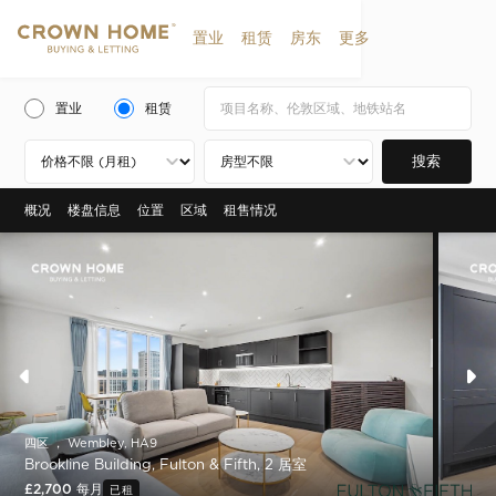
置业
租赁
房东
更多
置业
租赁
搜索
概况
楼盘信息
位置
区域
租售情况
四区 ， Wembley, HA9
Brookline Building, Fulton & Fifth, 2 居室
£2,700 每月
已租