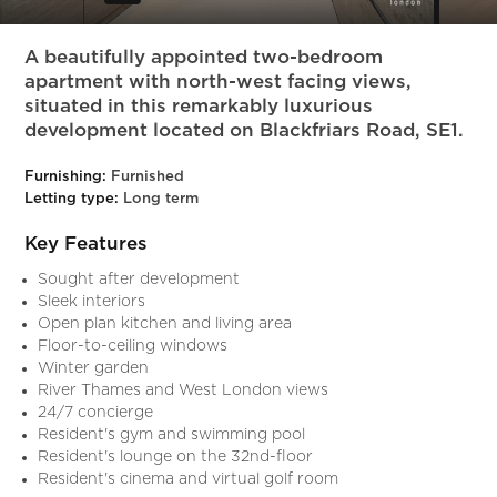
Slide 4 of 23.
A beautifully appointed two-bedroom
apartment with north-west facing views,
situated in this remarkably luxurious
development located on Blackfriars Road, SE1.
Furnishing:
Furnished
Letting type:
Long term
Key Features
Sought after development
Sleek interiors
Open plan kitchen and living area
Floor-to-ceiling windows
Winter garden
River Thames and West London views
24/7 concierge
Resident's gym and swimming pool
Resident's lounge on the 32nd-floor
Resident's cinema and virtual golf room