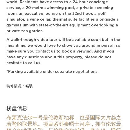
world. Residents have access to a 24-hour concierge
service, a 20-metre swimming pool, a private screening
room, an executive lounge on the 32nd floor, a golf
simulator, a wine cellar, thermal suite facilities alongside a
gymnasium with state-of-the-art equipment overlooking a
private zen garden.
A walk-through video tour will be available soon but in the
meantime, we would love to show you around in person so
make sure you contact us to book a viewing. And if you
have any questions about this property, please do not
hesitate to call us.
*Parking available under separate negotiations.
装修情况：
精装
楼盘信息
布莱克法尔一号是伦敦新地标，也是国际大片趋之
若鹜的取景地。项目紧邻泰晤士河岸，拥有伦敦最