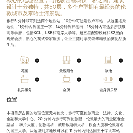
核心的地理位置，与伦敦金融城仅一桥之隔。建筑
设计十分独特，共50层，多个户型拥有最经典的伦
敦城市及泰晤士河景观。
步行5 分钟即可到达两个地铁站，10分钟可达滑铁卢车站，从这里搭乘
地铁，11分钟内到国王十字，14分钟到邦德街，15分钟内可达多所顶级
高等学府，包括KCL、LSE和南岸大学等。超五星配套设施和32层的
观景会所，贴心的英式管家服务，让业主随时享受奢华精致的英伦品质
生活。
花园
景观阳台
泳池
礼宾服务
会所
健身俱乐部
位置
本项目所占据的地理位置无与伦比，步行可至伦敦商业、法律、文化、
金融和大学中心。20 分钟内步行可到伦敦眼，伦敦最大的商业区老金
融城， 碎片大厦，伦敦塔桥，威斯敏斯特大桥，议会大厦和伦敦著名
的国王大学。从这里到搭地铁可以在 11 分钟内到达国王十字火车站