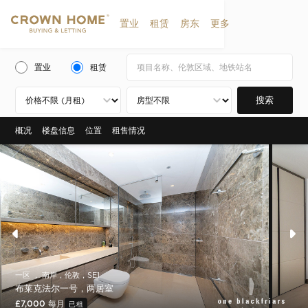
置业
租赁
房东
更多
置业
租赁
搜索
概况
楼盘信息
位置
租售情况
一区 ， 南岸，伦敦，SE1
布莱克法尔一号，两居室
£7,000 每月
已租