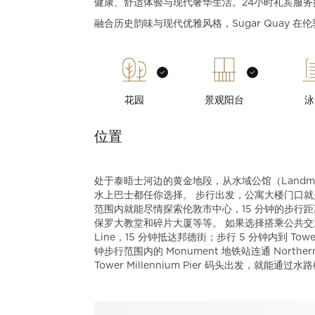
健康、舒适体验与现代奢华生活。24小时礼宾服
融合历史韵味与现代优雅风格，Sugar Quay
花园
景观阳台
泳
位置
处于泰晤士河边的黄金地段，从水域公馆（Landm
水上巴士都任你选择。 步行出发，公寓大楼门口就是
范围内就能尽情探索伦敦市中心，15 分钟的步行
保罗大教堂和碎片大厦等等。 如果选择搭乘公共交通出行，步行 
Line，15 分钟抵达邦德街；步行 5 分钟内到 Tow
钟步行范围内的 Monument 地铁站连通 Northern
Tower Millennium Pier 码头出发，就能通