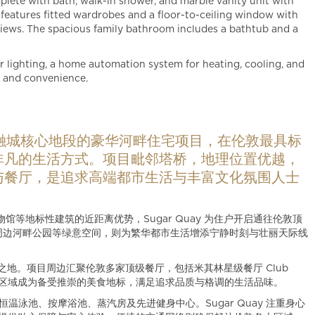
lete with bath, walk-in shower, and marble vanity unit with
features fitted wardrobes and a floor-to-ceiling window with
 views. The spacious family bathroom includes a bathtub and a
r lighting, a home automation system for heating, cooling, and
y and convenience.
伦敦金融城核心地段的豪华河畔住宅项目，在伦敦最具标
非凡的生活方式。项目毗邻塔桥，地理位置优越，
与餐厅，是追求高端都市生活与丰富文化氛围人士
等地标性建筑的近距离优势，Sugar Quay 为住户开启通往伦敦顶
）及周边河畔公园等绿意空间，则为繁华都市生活增添宁静时刻与壮丽天际线
理想之地。项目周边汇聚伦敦多家顶级餐厅，包括米其林星级餐厅 Club
Social，使该区域成为备受推崇的美食地标，满足追求品质与格调的生活品味。
温泳池、按摩浴池、蒸汽房及先进健身中心。Sugar Quay 注重身心