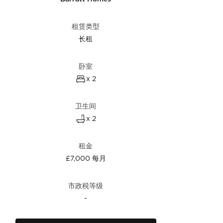
租赁类型
长租
卧室
x 2
卫生间
x 2
租金
£7,000 每月
市政税等级
-