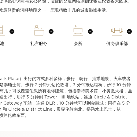
务提供贴心保障与安心体验，便捷的交通网络则确保畅达伦敦各大区域。
 在伦敦最尊贵的河畔地段之一，呈现精致非凡的城市巅峰生活。
池
礼宾服务
会所
健身俱乐部
ark Place）出行的方式多种多样，步行、骑行、搭乘地铁、火车或者
泰晤士河。步行 2 分钟到达伦敦塔，3 分钟抵达塔桥，步行 10 分钟
距离几乎可以覆盖伦敦所有地标建筑，包括泰特美术馆，小黄瓜大楼，圣
3 分钟到 Tower Hill 地铁站，连通 Circle & District
er Gateway 车站，连通 DLR，10 分钟就可以到金融城；同样在 5 分
 和 Circle & District Line，贯穿伦敦南北。搭乘水上巴士，从
过水路横跨伦敦东西。