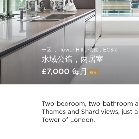
一区 ， Tower Hill，伦敦，EC3R
水域公馆，两居室
£7,000 每月
在租
Slide 4 of 19.
Two-bedroom, two-bathroom ap
Thames and Shard views, just a 
Tower of London.