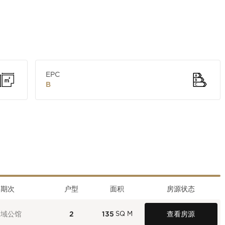
EPC
B
期次
户型
面积
房源状态
水域公馆
2
135
查看房源
SQ M