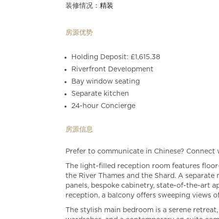
装修情况：
精装
房源优势
Holding Deposit: £1,615.38
Riverfront Development
Bay window seating
Separate kitchen
24-hour Concierge
房源信息
Prefer to communicate in Chinese? Connect
The light-filled reception room features floo
the River Thames and the Shard. A separate 
panels, bespoke cabinetry, state-of-the-art a
reception, a balcony offers sweeping views 
The stylish main bedroom is a serene retreat,