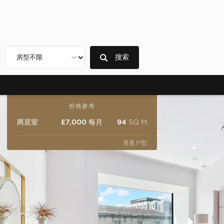
搜索
价格参考
两居室
£7,000 每月
94
SQ M
查看户型