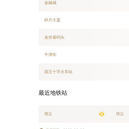
金融城
碎片大厦
金丝雀码头
牛津街
国王十字火车站
最近地铁站
塔丘
塔丘