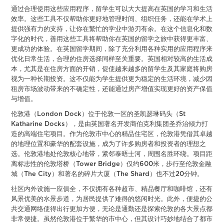
通过合理使用这些应用程序，留学生可以大大提高在英国的学习和生活
效率。这些工具不仅帮助你更好地管理时间、组织任务，还能在学术上
提供强有力的支持，让你在繁忙的学业中游刃有余。在这个信息化和数
字化的时代，善用这些工具将帮助你在英国的留学之旅中获得更丰富、
更成功的体验。在英国留学期间，除了充分利用各种实用的应用程序来
优化日常生活，合理的住房选择同样至关重要。英国相对较高的生活成
本，尤其是在住房方面的开销，促使越来越多的留学生及其家庭将购房
视为一种长期投资。这不仅能为学生提供更为稳定的生活环境，减少因
租房市场波动带来的不确定性，还能通过房产增值实现更好的资产保值
与增值。
伦敦港（London Dock）位于伦敦一区的圣凯瑟琳码头（St
Katharine Docks），是由英国著名开发商伯克利集团圣乔治倾力打
造的高端住宅项目。作为伦敦市中心的精品住宅区，伦敦港凭借其卓越
的地理位置和豪华的配套设施，成为了许多购房者和投资者的理想之
选。伦敦港地处伦敦核心地带，紧邻泰晤士河，周围名胜环绕。项目距
离标志性的伦敦塔桥（Tower Bridge）仅约600米，步行至伦敦金融
城（The City）和著名的碎片大厦（The Shard）也不过20分钟。
社区内外设施一应俱全，不仅拥有各种超市、精品餐厅和咖啡馆，还有
风景优美的水景步道，为居民提供了难得的悠闲时光。此外，便捷的公
共交通网络使得出行更加方便，无论是通勤还是探索伦敦的各大景点都
非常便捷。虽然伦敦港位于繁华的市中心，但其设计巧妙地结合了都市