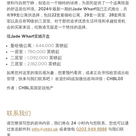
便利与自然宁静，创造出一个独特的绿洲，为居民提供了一个远离喧嚣
的舒适居住环境。2024年最新一期的Jade Wharf现已正式推出，共
有99套公寓供选择，包括22套曼顿哈公寓、29套一居室、28套两居
室以及仅有10套的三居室。对于那些追求优质生活环境和卓越投资机
会的买家来说，伦敦港无疑是一个绝佳的选择。
现Jade Wharf震撼开盘
曼哈顿公寓：644,000 英镑起
一居室：780,000 英镑起
二居室：1,092,000 英镑起
三居室：2,182,000 英镑起
如果您对这里的项目感兴趣，想要预约看房，或者正在寻找租赁或出租
管理，快来与我们联系吧！ 欢迎扫码或加微信咨询详情：CHBL03
作者：CHBL英国皇冠地产
联系我们
请完整填写您的咨询内容，我们将在 24 小时内与您联系。您也可以通
过发送邮件到
info@chbl.uk
或者致电
0203 949 8888
与我们联
系。