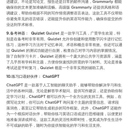
进建议。不论是写论文、报告还是日常的邮件沟通，Grammarly 都能
确保你的文本更加准确和流畅。高级版 Grammarly 还提供风格和语
调建议，帮助你根据不同的写作情境调整语言表达。这款工具不仅帮助
你避免常见的语言错误，还能提升你的英语写作能力，确保你提交的作
业达到学术标准。
9.备考神器： Quizlet
Quizlet 是一款学习工具，广受学生欢迎，特
别是在备考时非常有用。Quizlet 允许你创建和使用数字闪卡进行记忆
练习，这种学习方法对于记忆单词、术语和概念非常有效。你还可以通
过 Quizlet 的测试功能进行自测，检查自己对学习内容的掌握情况。
除了自制学习卡片，Quizlet 还拥有一个庞大的公共学习资源库，涵盖
了几乎所有学科和主题，方便你快速找到所需的学习材料。无论是准备
考试还是平时复习，Quizlet 都是一个非常实用的辅助工具。
10.练习口语好伙伴： ChatGPT
ChatGPT 是一款基于人工智能的聊天助手，能够帮助你解决学习和生
活中的各种问题。无论是解答学术疑问、提供写作建议，还是协助你制
定学习计划，ChatGPT 都可以作为一个全方位的支持工具。例如，在
撰写论文时，你可以向 ChatGPT 询问某个主题的背景信息、请求段
落润色，甚至让它帮助生成初步的写作框架。此外，ChatGPT 还能作
为一个模拟对话伙伴，帮助你练习英语口语或进行思维碰撞，以便更好
地准备演讲或辩论。这款工具的灵活性和即时性，使其成为学生生活中
不可或缺的助手，随时为你提供智能化的学习和生活支持。