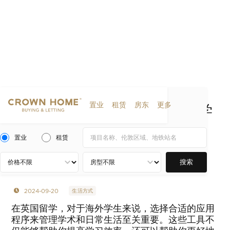
置业
租赁
房东
更多
英国留学指南（二）之在英留学
生必备10大App——线上学习、
置业
租赁
时间管理、锻炼口语.....| CHBL
英国皇冠地产
搜索
2024-09-20
生活方式
在英国留学，对于海外学生来说，选择合适的应用
程序来管理学术和日常生活至关重要。这些工具不