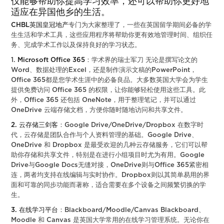
仅能够帮助你提高学习效率，还可以帮助你更好地
适应在异国他乡的生活。
CHBL英国皇冠地产
专门为大家整理了，一些在英国留学期间必备的学
生生活和学术工具，这些应用程序将帮助你更有效地管理时间、组织任
务、完成学术工作以及保持良好的学习状态。
1.
Microsoft Office 365
：学术界的瑞士军刀 无论是撰写论文的
Word、数据处理的Excel，还是制作演示文稿的PowerPoint，
Office 365都是您学术生涯中的必备良品。大多数英国大学会为学生
提供免费访问 Office 365 的权限，让你能够轻松使用这些工具。此
外，Office 365 还包括 OneNote，用于整理笔记，并可以通过
OneDrive 云端存储文档，方便你随时随地访问和共享文件。
2. 云存储三剑客
：Google Drive/OneDrive/Dropbox 在数字时
代，云存储是团队合作与个人资料管理的基础。Google Drive、
OneDrive 和 Dropbox 是最受欢迎的几种云存储服务，它们可以帮
助你存储和共享文件，特别是在进行小组项目时尤为有用。Google
Drive与Google Docs无缝对接，OneDrive则与Office 365紧密相
连，两者均支持在线编辑与实时协作。Dropbox则以其简单易用的界
面和可靠的同步功能而著称，适合需要在多个设备之间频繁切换的学
生。
3. 在线学习平台
：Blackboard/Moodle/Canvas Blackboard、
Moodle 和 Canvas 是英国大学常用的在线学习管理系统。无论你在