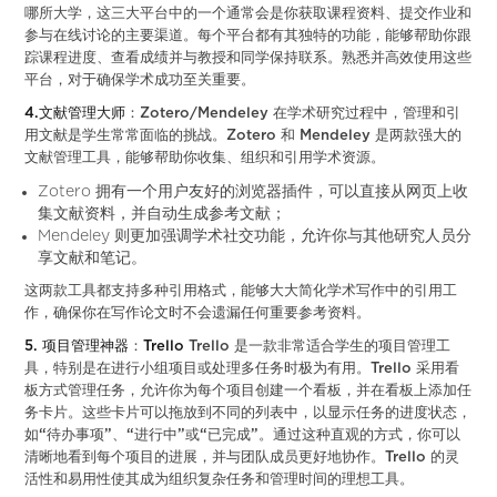
哪所大学，这三大平台中的一个通常会是你获取课程资料、提交作业和
参与在线讨论的主要渠道。每个平台都有其独特的功能，能够帮助你跟
踪课程进度、查看成绩并与教授和同学保持联系。熟悉并高效使用这些
平台，对于确保学术成功至关重要。
4.文献管理大师
：Zotero/Mendeley 在学术研究过程中，管理和引
用文献是学生常常面临的挑战。Zotero 和 Mendeley 是两款强大的
文献管理工具，能够帮助你收集、组织和引用学术资源。
Zotero 拥有一个用户友好的浏览器插件，可以直接从网页上收
集文献资料，并自动生成参考文献；
Mendeley 则更加强调学术社交功能，允许你与其他研究人员分
享文献和笔记。
这两款工具都支持多种引用格式，能够大大简化学术写作中的引用工
作，确保你在写作论文时不会遗漏任何重要参考资料。
5. 项目管理神器
：
Trello
Trello 是一款非常适合学生的项目管理工
具，特别是在进行小组项目或处理多任务时极为有用。Trello 采用看
板方式管理任务，允许你为每个项目创建一个看板，并在看板上添加任
务卡片。这些卡片可以拖放到不同的列表中，以显示任务的进度状态，
如“待办事项”、“进行中”或“已完成”。通过这种直观的方式，你可以
清晰地看到每个项目的进展，并与团队成员更好地协作。Trello 的灵
活性和易用性使其成为组织复杂任务和管理时间的理想工具。