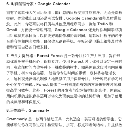
6. 时间管理专家：Google Calendar
拥有了这款强大的日历应用，能让您的日程安排井然有序。无论是课程
提醒、作业截止日期还是考试安排，Google Calendar都能及时通知
您。此外，你还可以将日历与其他应用程序同步，例如 Trello 和
Gmail，方便统一管理日程。Google Calendar 还允许你与同学或项
目组成员共享日历，以便更好地协作和协调时间。这款应用程序的跨平
台兼容性和同步功能，确保你无论在手机、平板还是电脑上都能及时查
看和管理自己的日程安排。
7. 专注力提升器：Forest
Forest 是一款专注和生产力应用，旨在帮
助你避免被手机分心，保持专注。使用 Forest 时，你可以设定一段时
间，在这段时间内你将种下一棵虚拟的树木。如果你在这段时间内使用
了手机，树木将会枯萎。 随着你专注时间的累积，森林将会逐渐长
大，这种视觉反馈机制极大地激励了用户保持专注。对于容易在学习时
分心的学生来说，Forest 提供了一种有趣而有效的方法来管理时间和
提高学习效率。此外，Forest 的开发者与实际植树组织合作，你在应
用内积累的虚拟森林还可以转化为现实生活中的植树行动，增加了使用
的成就感和环保意义。
8.写作助手：Grammarly
Grammarly 是一款写作辅助工具，尤其适合非英语母语的留学生。它
能够帮助你在写作过程中检查语法、拼写、标点和语句结构，并提供改