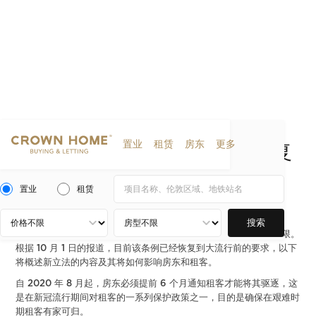
置业
租赁
房东
更多
新立法：驱逐房客通知期限恢复
为 2 个月
置业
租赁
2021-10-11
新闻
搜索
在新冠大流行期间，政府曾修改法案，更改房东驱逐房客的通知期限。
根据 10 月 1 日的报道，目前该条例已经恢复到大流行前的要求，以下
将概述新立法的内容及其将如何影响房东和租客。
自 2020 年 8 月起，房东必须提前 6 个月通知租客才能将其驱逐，这
是在新冠流行期间对租客的一系列保护政策之一，目的是确保在艰难时
期租客有家可归。