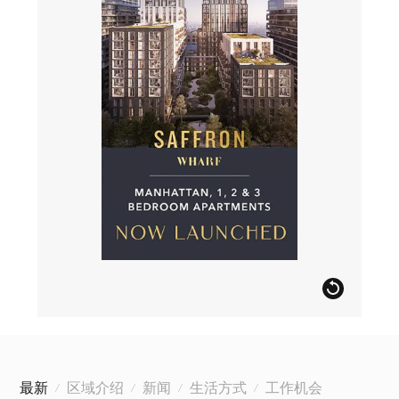
最新
区域介绍
新闻
生活方式
工作机会
/
/
/
/