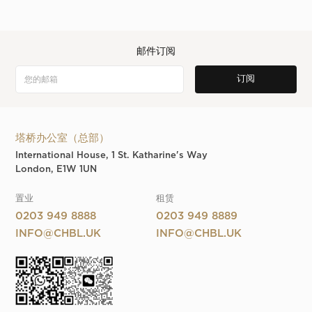
邮件订阅
塔桥办公室（总部）
International House, 1 St. Katharine's Way
London, E1W 1UN
置业
租赁
0203 949 8888
0203 949 8889
INFO@CHBL.UK
INFO@CHBL.UK