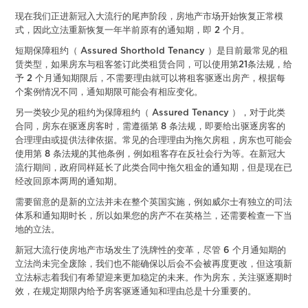
现在我们正进新冠入大流行的尾声阶段，房地产市场开始恢复正常模
式，因此立法重新恢复一年半前原有的通知期，即 2 个月。
短期保障租约（ Assured Shorthold Tenancy ）是目前最常见的租
赁类型，如果房东与租客签订此类租赁合同，可以使用第21条法规，给
予 2 个月通知期限后，不需要理由就可以将租客驱逐出房产，根据每
个案例情况不同，通知期限可能会有相应变化。
另一类较少见的租约为保障租约（ Assured Tenancy ），对于此类
合同，房东在驱逐房客时，需遵循第 8 条法规，即要给出驱逐房客的
合理理由或提供法律依据。常见的合理理由为拖欠房租，房东也可能会
使用第 8 条法规的其他条例，例如租客存在反社会行为等。在新冠大
流行期间，政府同样延长了此类合同中拖欠租金的通知期，但是现在已
经改回原本两周的通知期。
需要留意的是新的立法并未在整个英国实施，例如威尔士有独立的司法
体系和通知期时长，所以如果您的房产不在英格兰，还需要检查一下当
地的立法。
新冠大流行使房地产市场发生了洗牌性的变革，尽管 6 个月通知期的
立法尚未完全废除，我们也不能确保以后会不会被再度更改，但这项新
立法标志着我们有希望迎来更加稳定的未来。作为房东，关注驱逐期时
效，在规定期限内给予房客驱逐通知和理由总是十分重要的。