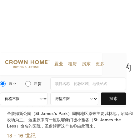
置业
租赁
房东
更多
纵贯 8 个世纪，圣詹姆斯公园的
由来
置业
租赁
2020-11-21
区域介绍
搜索
圣詹姆斯公园的由来
圣詹姆斯公园（St James’s Park）周围地区原来主要以林地，沼泽和
农场为主。 这里原来有一座以耶稣门徒小雅各（St. James the
Less）命名的医院，圣詹姆斯这个名称由此而来。
13 - 16 世纪