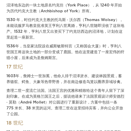
沼泽地东边的一块土地原名约克坊（York Place），从 1240 年开始
为历代约克大主教（Archbishop of York）所有。
1530 年，时任约克大主教的托马斯 · 沃尔西（Thomas Wolsey），
未能说服罗马教皇批准英王亨利八世离婚，亨利八世随即没收了这块地
产。1532 年，亨利八世又出资买下了约克坊西边的沼泽地，计划在这
里起造一座新宫。
1536年，当皇家法院设在威斯敏斯特宫（又称国会大厦）时，亨利八
世国王将这块土地的一部分变成了鹿园。他在这里建造了一座宏伟的狩
猎小屋，后来成为圣詹姆斯宫。
17 世纪
1603年，詹姆士一世加冕，他命人排干沼泽淤水、建设林园景观，蓄
养骆驼、鳄鱼、大象等热带野兽，并在南边修造鸟笼以圈养异域珍禽。
查理二世一度流亡法国。法国王宫的优雅和精致给这个青年人留下了深
刻印象。在成为英格兰国王之后，据说他请来了法国景观设计师安德烈
· 莫勒（André Mollet）对公园进行了重新设计，方案中包括一条
775 米长、38 米宽的运河。查理二世在这里招待宾客，并向公众开放
了公园。
18 世纪