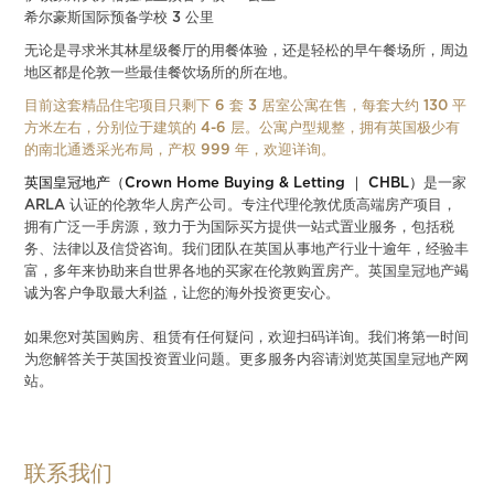
希尔豪斯国际预备学校 3 公里
无论是寻求米其林星级餐厅的用餐体验，还是轻松的早午餐场所，周边
地区都是伦敦一些最佳餐饮场所的所在地。
目前这套精品住宅项目只剩下 6 套 3 居室公寓在售，每套大约 130 平
方米左右，分别位于建筑的 4-6 层。公寓户型规整，拥有英国极少有
的南北通透采光布局，产权 999 年，欢迎详询。
英国皇冠地产（Crown Home Buying & Letting ｜ CHBL）
是一家
ARLA 认证的伦敦华人房产公司。专注代理伦敦优质高端房产项目，
拥有广泛一手房源，致力于为国际买方提供一站式置业服务，包括税
务、法律以及信贷咨询。我们团队在英国从事地产行业十逾年，经验丰
富，多年来协助来自世界各地的买家在伦敦购置房产。英国皇冠地产竭
诚为客户争取最大利益，让您的海外投资更安心。
如果您对英国购房、租赁有任何疑问，欢迎扫码详询。我们将第一时间
为您解答关于英国投资置业问题。更多服务内容请浏览英国皇冠地产网
站。
联系我们