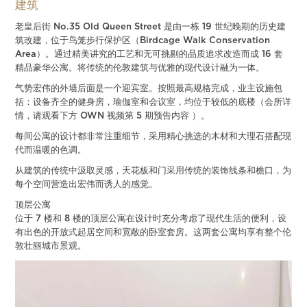
建筑
老皇后街 No.35 Old Queen Street 是由一栋 19 世纪晚期的历史建
筑改建，位于鸟笼步行保护区（Birdcage Walk Conservation
Area）。通过精美讲究的工艺和无可挑剔的品质追求改造而成 16 套
精品豪华公寓。将传统的伦敦建筑与优雅的现代设计融为一体。
气势宏伟的外墙后面是一个迎宾室。按照最高规格完成，业主设施包
括：设备齐全的健身房，瑜伽室和会议室，均位于较低的底楼（会所详
情，请观看下方 OWN 视频第 5 期预告内容 ）。
每间公寓的设计都非常注重细节，采用精心挑选的木材和大理石搭配现
代而温暖的色调。
从建筑的传统中汲取灵感，天花板和门采用传统的装饰线条和檐口，为
每个空间营造出宏伟而诱人的感觉。
顶层公寓
位于 7 楼和 8 楼的顶层公寓在设计时充分考虑了现代生活的便利，设
有出色的开放式起居空间和宽敞的卧室套房。这两套公寓均享有整个伦
敦壮丽城市景观。