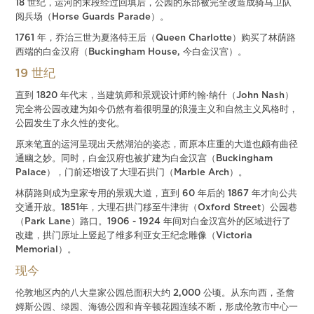
18 世纪，运河的末段经过回填后，公园的东部被完全改造成骑马卫队
阅兵场（Horse Guards Parade）。
1761 年，乔治三世为夏洛特王后（Queen Charlotte）购买了林荫路
西端的白金汉府（Buckingham House, 今白金汉宫）。
19 世纪
直到 1820 年代末，当建筑师和景观设计师约翰·纳什（John Nash）
完全将公园改建为如今仍然有着很明显的浪漫主义和自然主义风格时，
公园发生了永久性的变化。
原来笔直的运河呈现出天然湖泊的姿态，而原本庄重的大道也颇有曲径
通幽之妙。同时，白金汉府也被扩建为白金汉宫（Buckingham
Palace），门前还增设了大理石拱门（Marble Arch）。
林荫路则成为皇家专用的景观大道，直到 60 年后的 1867 年才向公共
交通开放。1851年，大理石拱门移至牛津街（Oxford Street）公园巷
（Park Lane）路口。1906 - 1924 年间对白金汉宫外的区域进行了
改建，拱门原址上竖起了维多利亚女王纪念雕像（Victoria
Memorial）。
现今
伦敦地区内的八大皇家公园总面积大约 2,000 公顷。从东向西，圣詹
姆斯公园、绿园、海德公园和肯辛顿花园连续不断，形成伦敦市中心一