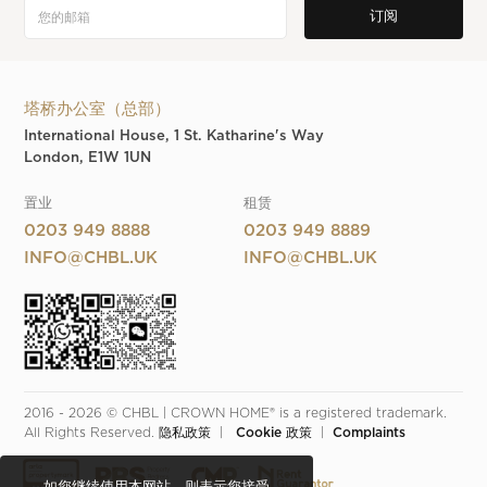
塔桥办公室（总部）
International House, 1 St. Katharine's Way
London, E1W 1UN
置业
租赁
0203 949 8888
0203 949 8889
INFO@CHBL.UK
INFO@CHBL.UK
2016 - 2026 © CHBL | CROWN HOME® is a registered trademark. 
All Rights Reserved. 
隐私政策
  |  
 Cookie 政策
  |  
Complaints