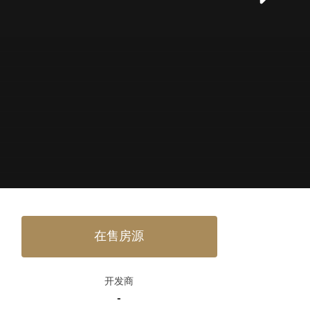
在售房源
开发商
-