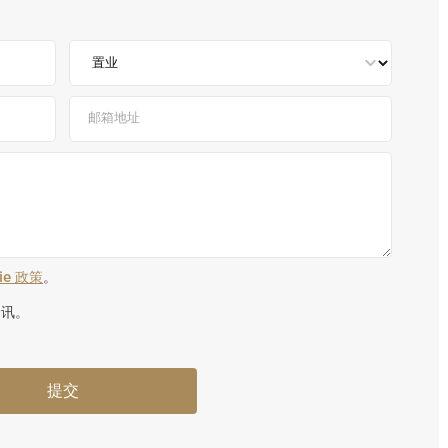
kie 政策
。
资讯。