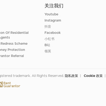
关注我们
Youtube
Instagram
抖音
ion Of Residential
Facebook
Agents
小红书
 Redress Scheme
B站
oney Protection
领英
antor Referral
tered trademark. All Rights Reserved. 
隐私政策
  |  
 Cookie 政策
  |