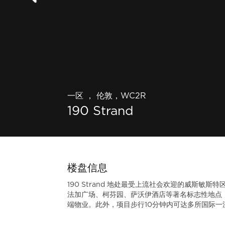
一区 ， 伦敦，WC2R
190 Strand
楼盘信息
190 Strand 地处最受上流社会欢迎的威斯敏斯
法加广场、柯芬园、萨沃伊酒店等著名标志性地点
端物业。此外，项目步行10分钟内可达多所国际一流名