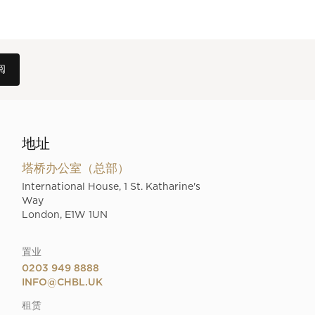
地址
塔桥办公室（总部）
International House, 1 St. Katharine's
Way
London, E1W 1UN
置业
0203 949 8888
INFO@CHBL.UK
租赁