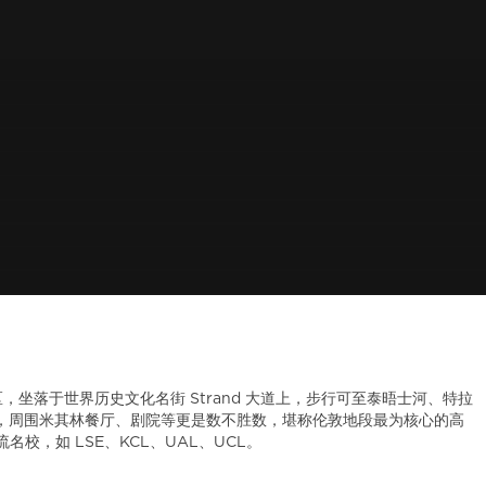
特区，坐落于世界历史文化名街 Strand 大道上，步行可至泰晤士河、特拉
，周围米其林餐厅、剧院等更是数不胜数，堪称伦敦地段最为核心的高
校，如 LSE、KCL、UAL、UCL。